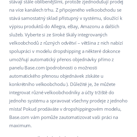
Base Analytics
stávají stále oblíbenějšími, protože zjednodušují prodej
Podpora
Domov a zahrada
english (US)
na více kanálech trhu. Z připojeného velkoobchodu se
AI pro e-commerce
stává samostatný sklad přístupný v systému, sloužící k
Akademie
Výrobky pro děti
english (GB)
výpisu produktů do Allegra, eBay, Amazonu a dalších
Base Connect
Blog
Elektronika
english (IN)
služeb. Vyberte si ze široké škály integrovaných
Automatizace procesů
velkoobchodů z různých odvětví – většina z nich nabízí
Kalendář webinářů a eventů
Automobilové díly
čeština
spolupráci v modelu dropshipping a některé dokonce
Správa přepravy
umožňují automatický přenos objednávky přímo z
Supermarket
Služby
deutsch
panelu Base.com (podrobnosti o možnosti
Zdraví a krása
automatického přenosu objednávek získáte u
Ελληνικά
Implementace systému
konkrétního velkoobchodu ). Důležité je, že můžete
Móda
español (AR)
integrovat různé velkoobchodníky a účty tržiště do
Audit účtu
jednoho systému a spravovat všechny prodeje z jednoho
español (MX)
místa! Pokud prodáváte v dropshippingovém modelu,
Další
Base.com vám pomůže zautomatizovat vaši práci na
Français
maximum.
Kalkulačka růstu tržeb a úspor s Base
Italiano