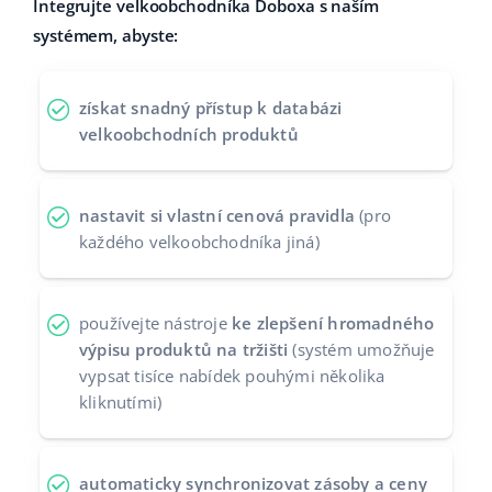
Integrujte velkoobchodníka Doboxa s naším
Partneři
systémem, abyste:
polski
Kontakt
português (BR)
získat snadný přístup k databázi
velkoobchodních produktů
română
中文
nastavit si vlastní cenová pravidla
(pro
každého velkoobchodníka jiná)
používejte nástroje
ke zlepšení hromadného
výpisu produktů na tržišti
(systém umožňuje
vypsat tisíce nabídek pouhými několika
kliknutími)
automaticky synchronizovat zásoby a ceny