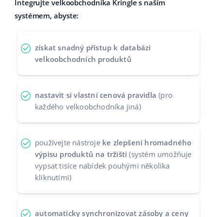
Integrujte velkoobchodníka Kringle s naším
Partneři
systémem, abyste:
polski
Kontakt
português (BR)
získat snadný přístup k databázi
velkoobchodních produktů
română
中文
nastavit si vlastní cenová pravidla
(pro
každého velkoobchodníka jiná)
používejte nástroje
ke zlepšení hromadného
výpisu produktů na tržišti
(systém umožňuje
vypsat tisíce nabídek pouhými několika
kliknutími)
automaticky synchronizovat zásoby a ceny