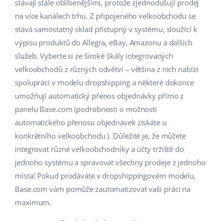
Base Analytics
stávají stále oblíbenějšími, protože zjednodušují prodej
Podpora
Domov a zahrada
english (US)
na více kanálech trhu. Z připojeného velkoobchodu se
AI pro e-commerce
stává samostatný sklad přístupný v systému, sloužící k
Akademie
Výrobky pro děti
english (GB)
výpisu produktů do Allegra, eBay, Amazonu a dalších
Base Connect
Blog
Elektronika
english (IN)
služeb. Vyberte si ze široké škály integrovaných
Automatizace procesů
velkoobchodů z různých odvětví – většina z nich nabízí
Kalendář webinářů a eventů
Automobilové díly
čeština
spolupráci v modelu dropshipping a některé dokonce
Správa přepravy
umožňují automatický přenos objednávky přímo z
Supermarket
Služby
deutsch
panelu Base.com (podrobnosti o možnosti
Zdraví a krása
automatického přenosu objednávek získáte u
Ελληνικά
Implementace systému
konkrétního velkoobchodu ). Důležité je, že můžete
Móda
español (AR)
integrovat různé velkoobchodníky a účty tržiště do
Audit účtu
jednoho systému a spravovat všechny prodeje z jednoho
español (MX)
místa! Pokud prodáváte v dropshippingovém modelu,
Další
Base.com vám pomůže zautomatizovat vaši práci na
Français
maximum.
Kalkulačka růstu tržeb a úspor s Base
Italiano