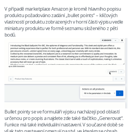
V případě marketplace Amazon je kromě hlavního popisu
produktu požadováno zadání „bullet points“ – klíčových
vlastností produktu zobrazených v horní části výpisu vedle
miniatury produktu ve formě seznamu složeného z pěti
bodů.
Bullet pointy se ve formuláři výpisu nacházejí pod oblastí
určenou pro popis a najdete zde také tlačítko „Generovat“.
Funkce má také individuální nastavení. V současné době se
však tato nastavení omezují na styl, ve kterém se obsah