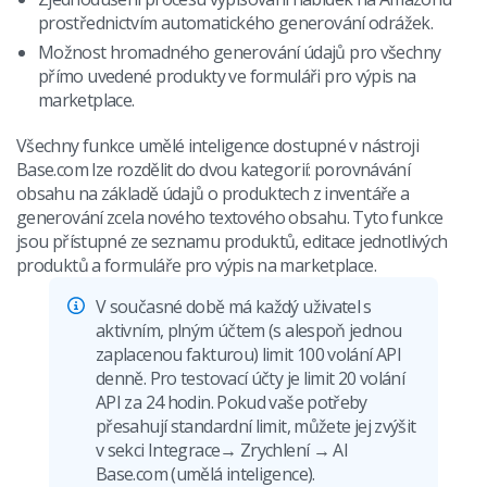
prostřednictvím automatického generování odrážek.
Možnost hromadného generování údajů pro všechny
přímo uvedené produkty ve formuláři pro výpis na
marketplace.
Všechny funkce umělé inteligence dostupné v nástroji
Base.com lze rozdělit do dvou kategorií: porovnávání
obsahu na základě údajů o produktech z inventáře a
generování zcela nového textového obsahu. Tyto funkce
jsou přístupné ze seznamu produktů, editace jednotlivých
produktů a formuláře pro výpis na marketplace.
V současné době má každý uživatel s
aktivním, plným účtem (s alespoň jednou
zaplacenou fakturou) limit 100 volání API
denně. Pro testovací účty je limit 20 volání
API za 24 hodin. Pokud vaše potřeby
přesahují standardní limit, můžete jej zvýšit
v sekci Integrace→ Zrychlení → AI
Base.com (umělá inteligence).