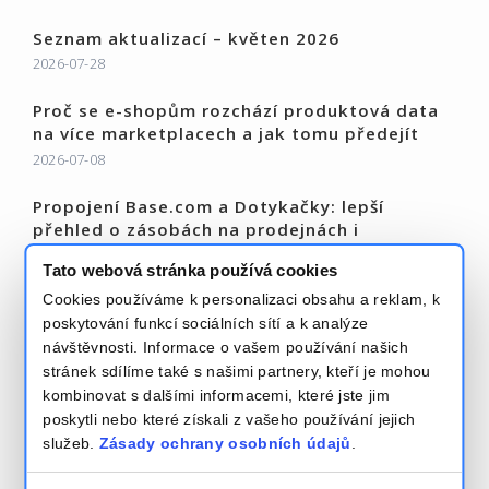
Seznam aktualizací – květen 2026
2026-07-28
Proč se e-shopům rozchází produktová data
na více marketplacech a jak tomu předejít
2026-07-08
Propojení Base.com a Dotykačky: lepší
přehled o zásobách na prodejnách i
bezpečnější vyzvednutí objednávek
Tato webová stránka používá cookies
2026-06-19
Cookies používáme k personalizaci obsahu a reklam, k
Přečtěte si více – Base Blog
poskytování funkcí sociálních sítí a k analýze
návštěvnosti. Informace o vašem používání našich
stránek sdílíme také s našimi partnery, kteří je mohou
kombinovat s dalšími informacemi, které jste jim
poskytli nebo které získali z vašeho používání jejich
služeb.
Zásady ochrany osobních údajů
.
Pravidla