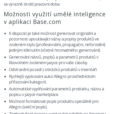
Base Connect
english (US)
se výrazně zkrátí pracovní doba.
Blog
AI pro e-commerce
english (GB)
Možnosti využití umělé inteligence
Služby
v aplikaci Base.com
english (IN)
Implementace systému
K dispozici je také možnost generovat originální a
română
Další
pozornost upoutávající názvy a popisy produktů ve
zvoleném stylu (profesionální, propagační, neformální)
Čeština
jediným kliknutím (včetně hromadného generování).
Partneři
Generování názvů, popisů a parametrů produktů v
deutsch
libovolném zvoleném jazyce pro vaše zásoby.
Kontakt
Odstranění pozadí z obrázků produktů v inventáři.
português (BR)
Rychlejší vypisování aukcí Allegro prostřednictvím
přiřazování kategorií.
中文
Automatické vyplňování parametrů produktu, názvu a
popisu v jazyce marketplace.
Možnost formátovat popis produktu speciálně pro
Allegro (sekční popis).
Zjednodušení procesu vypisování nabídek na Amazonu