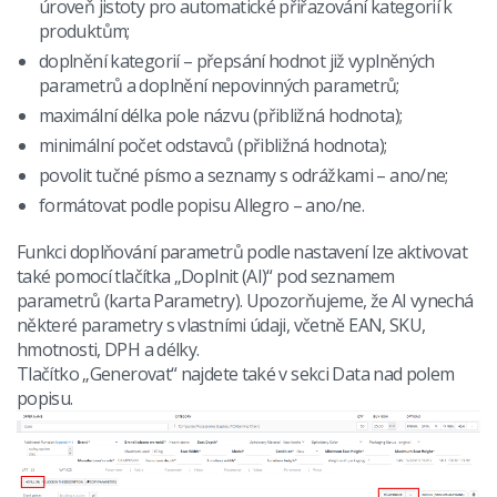
úroveň jistoty pro automatické přiřazování kategorií k
produktům;
doplnění kategorií – přepsání hodnot již vyplněných
parametrů a doplnění nepovinných parametrů;
maximální délka pole názvu (přibližná hodnota);
minimální počet odstavců (přibližná hodnota);
povolit tučné písmo a seznamy s odrážkami – ano/ne;
formátovat podle popisu Allegro – ano/ne.
Funkci doplňování parametrů podle nastavení lze aktivovat
také pomocí tlačítka „Doplnit (AI)“ pod seznamem
parametrů (karta Parametry). Upozorňujeme, že AI vynechá
některé parametry s vlastními údaji, včetně EAN, SKU,
hmotnosti, DPH a délky.
Tlačítko „Generovat“ najdete také v sekci Data nad polem
popisu.