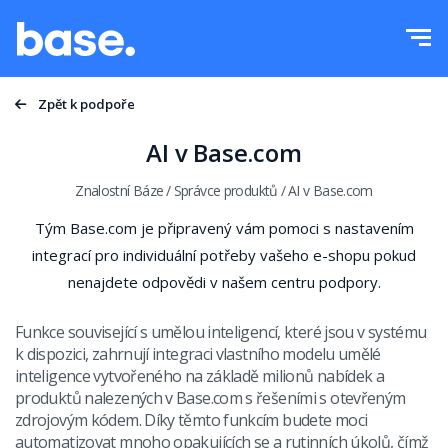
Vyzkoušejte zdarma
Přihlásit se
Funkce
Zpět k podpoře
Přehled funkcí
AI v Base.com
Integrace
Správce objednávek
Znalostní Báze
/
Správce produktů
/
AI v Base.com
Ceník
Správce Marketplace
Produktový manažer
Více
Automatizace ceny
Vzdělávání
Funkce související s umělou inteligencí, které jsou v systému
k dispozici, zahrnují integraci vlastního modelu umělé
Čeština
Správa přepravy
inteligence vytvořeného na základě milionů nabídek a
Podpora
produktů nalezených v Base.com s řešeními s otevřeným
polski
Automatizace procesů
zdrojovým kódem. Díky těmto funkcím budete moci
Akademie
automatizovat mnoho opakujících se a rutinních úkolů, čímž