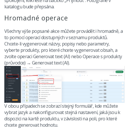
spokojeni, klikněte na tlačítko „Přijmout“. Fotografie v
katalogu bude přepsána.
Hromadné operace
Všechny výše popsané akce můžete provádět i hromadně, a
to pomocí operací dostupných v seznamu produktů.
Chcete-li vygenerovat názvy, popisy nebo parametry,
vyberte produkty, pro které chcete vygenerovat obsah, a
zvolte operaci Generovat text (AI) nebo Operace s produkty
(průvodce) → Generovat text (AI).
V obou případech se zobrazí stejný formulář, kde můžete
vybrat jazyk a nakonfigurovat stejná nastavení, jaká jsou k
dispozici na kartě produktu, v závislosti na poli, pro které
chcete generovat hodnotu.