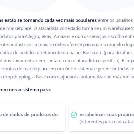
as estão se tornando cada vez mais populares
entre os usuários
 de marketplace. O atacadista conectado torna-se um warehouse/d
 produtos para Allegro, eBay, Amazon e outros serviços. Escolha e
entes indústrias - a maioria deles oferece parceria no modelo drop
ática de pedidos diretamente do painel Base.com (para detalhes 
idos, favor entrar em contato com o atacadista específico). É impo
s e contas de marketplace em um único sistema e gerenciar todas a
o dropshipping, a Base.com o ajudará a automatizar ao máximo se
com nosso sistema para:
co de dados de produtos do
estabelecer suas própria
(diferentes para cada atac