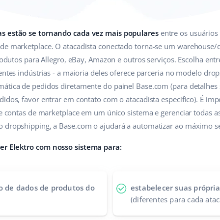
as estão se tornando cada vez mais populares
entre os usuários
 de marketplace. O atacadista conectado torna-se um warehouse/d
 produtos para Allegro, eBay, Amazon e outros serviços. Escolha e
entes indústrias - a maioria deles oferece parceria no modelo drop
ática de pedidos diretamente do painel Base.com (para detalhes 
idos, favor entrar em contato com o atacadista específico). É impo
s e contas de marketplace em um único sistema e gerenciar todas a
o dropshipping, a Base.com o ajudará a automatizar ao máximo se
er Elektro com nosso sistema para:
co de dados de produtos do
estabelecer suas própria
(diferentes para cada atac