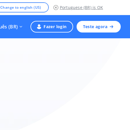
Portuguese (BR)
is OK
Change to english (US)
uês (BR)
Fazer login
Teste agora