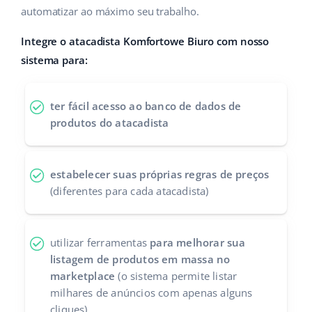
automatizar ao máximo seu trabalho.
Parceiros Base
polski
Integre o atacadista Komfortowe Biuro com nosso
Contato
português (BR)
sistema para:
română
ter fácil acesso ao banco de dados de
中文
produtos do atacadista
estabelecer suas próprias regras de preços
(diferentes para cada atacadista)
utilizar ferramentas
para melhorar sua
listagem de produtos em massa no
marketplace
(o sistema permite listar
milhares de anúncios com apenas alguns
cliques)