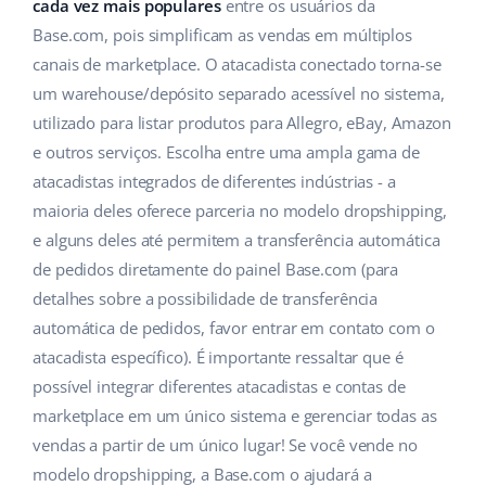
ERP
cada vez mais populares
entre os usuários da
Ajuda
Casa e jardim
english (US)
Base.com, pois simplificam as vendas em múltiplos
Base Analytics
canais de marketplace. O atacadista conectado torna-se
Academy
Produtos infantis
english (GB)
um warehouse/depósito separado acessível no sistema,
IA para ecommerce
Blog
Eletrônicos
english (IN)
utilizado para listar produtos para Allegro, eBay, Amazon
Base Connect
e outros serviços. Escolha entre uma ampla gama de
Peças automotivas
Serviços
čeština
atacadistas integrados de diferentes indústrias - a
Automação do fluxo de trabalho
maioria deles oferece parceria no modelo dropshipping,
Supermercado
deutsch
Auditoria de contas
Gestão de Envios
e alguns deles até permitem a transferência automática
Saúde e beleza
de pedidos diretamente do painel Base.com (para
Ελληνικά
detalhes sobre a possibilidade de transferência
Moda
Outros
español (AR)
automática de pedidos, favor entrar em contato com o
atacadista específico). É importante ressaltar que é
español (MX)
Casos de Sucesso
possível integrar diferentes atacadistas e contas de
marketplace em um único sistema e gerenciar todas as
Calculadora de benefícios
Français
vendas a partir de um único lugar! Se você vende no
Colaboração e parcerias
Italiano
modelo dropshipping, a Base.com o ajudará a