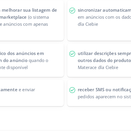
 melhorar sua listagem de
sincronizar automaticam
marketplace
(o sistema
em anúncios com os dado
 de anúncios com apenas
dla Ciebie
co dos anúncios em
utilizar descrições sempr
m do anúncio
quando o
outros dados do produt
te disponível
Materace dla Ciebie
icamente
e enviar
receber SMS ou notifica
pedidos aparecem no sis