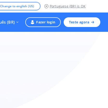
Portuguese (BR)
is OK
Change to english (US)
uês (BR)
Fazer login
Teste agora