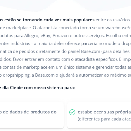
as estão se tornando cada vez mais populares
entre os usuários
 de marketplace. O atacadista conectado torna-se um warehouse/d
 produtos para Allegro, eBay, Amazon e outros serviços. Escolha e
entes indústrias - a maioria deles oferece parceria no modelo drop
ática de pedidos diretamente do painel Base.com (para detalhes 
idos, favor entrar em contato com o atacadista específico). É impo
s e contas de marketplace em um único sistema e gerenciar todas a
o dropshipping, a Base.com o ajudará a automatizar ao máximo se
e dla Ciebie com nosso sistema para:
co de dados de produtos do
estabelecer suas própria
(diferentes para cada atac