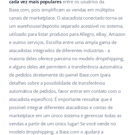
ERP
cada vez mais populares
entre os usuários da
Ajuda
Casa e jardim
english (US)
Base.com, pois simplificam as vendas em múltiplos
Base Analytics
canais de marketplace. O atacadista conectado torna-se
Academy
Produtos infantis
english (GB)
um warehouse/depósito separado acessível no sistema,
IA para ecommerce
Blog
Eletrônicos
english (IN)
utilizado para listar produtos para Allegro, eBay, Amazon
Base Connect
e outros serviços. Escolha entre uma ampla gama de
Peças automotivas
Serviços
čeština
atacadistas integrados de diferentes indústrias - a
Automação do fluxo de trabalho
maioria deles oferece parceria no modelo dropshipping,
Supermercado
deutsch
Auditoria de contas
Gestão de Envios
e alguns deles até permitem a transferência automática
Saúde e beleza
de pedidos diretamente do painel Base.com (para
Ελληνικά
detalhes sobre a possibilidade de transferência
Moda
Outros
español (AR)
automática de pedidos, favor entrar em contato com o
atacadista específico). É importante ressaltar que é
español (MX)
Casos de Sucesso
possível integrar diferentes atacadistas e contas de
marketplace em um único sistema e gerenciar todas as
Calculadora de benefícios
Français
vendas a partir de um único lugar! Se você vende no
Colaboração e parcerias
Italiano
modelo dropshipping, a Base.com o ajudará a