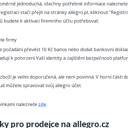
 poměrně jednoduchá, všechny potřebné informace naleznet
 registraci stačí přejít na stránky allegro.pl, kliknout “Regis
ů budete k aktivaci firemního účtu potřebovat:
le firmy
e požádáni převést 10 Kč bance nebo dodat bankovní doklady
ují k potvrzení Vaší identity a zajištění bezpečnosti platfo
 zboží je velmi doporučená, ale není povinná. V horní části 
kud můžete spravovat svůj allegro účet.
ínkami naleznete
zde
.
ky pro prodejce na allegro.cz