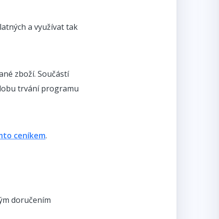
atných a využívat tak
ané zboží. Součástí
o dobu trvání programu
mto ceníkem
.
tným doručením