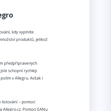
egro
ování, kdy vyplníte
nožství produktů, jelikož
ním předpřipravených
ste schopní rychleji
polím v Allegru. Avšak i
 listování – pomocí
na Allegro.cz. Pomocí EANu