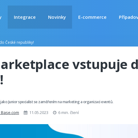
y
Integrace
Novinky
E-commerce
Případov
do České republiky!
Marketplace vstupuje 
!
ako Junior specialist se zaměřením na marketing a organizaci eventů.
v Base.com
11.05.2023
6 min. čtení