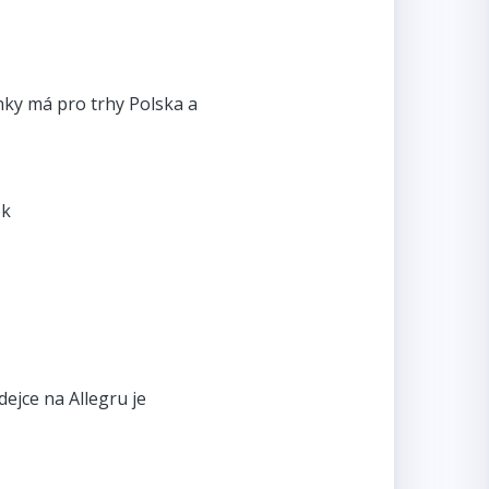
nky má pro trhy Polska a
ek
ejce na Allegru je