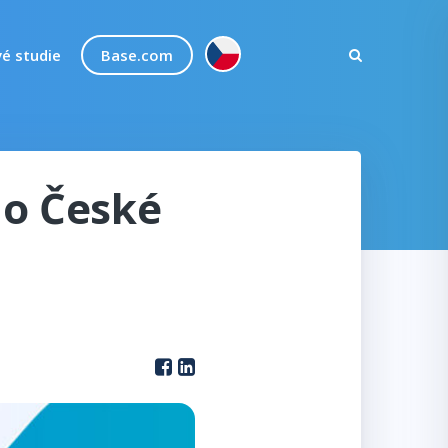
é studie
Base.com
do České