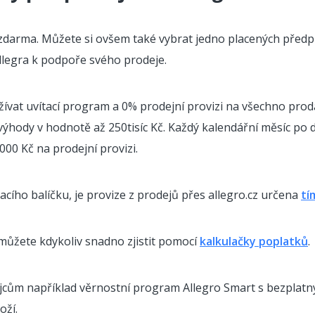
 zdarma. Můžete si ovšem také vybrat jedno placených předpl
llegra k podpoře svého prodeje.
ívat uvítací program a 0% prodejní provizi na všechno prod
 i výhody v hodnotě až 250tisíc Kč. Každý kalendářní měsíc p
000 Kč na prodejní provizi.
acího balíčku, je provize z prodejů přes allegro.cz určena
tí
 můžete kdykoliv snadno zjistit pomocí
kalkulačky poplatků
.
ejcům například věrnostní program Allegro Smart s bezpla
oží.