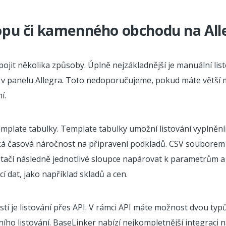
hopu či kamenného obchodu na All
jit několika způsoby. Úplně nejzákladnější je manuální list
v panelu Allegra. Toto nedoporučujeme, pokud máte větší m
í.
template tabulky. Template tabulky umožní listování vyplně
elká časová náročnost na připravení podkladů. CSV souborem j
 stačí následně jednotlivé sloupce napárovat k parametrům a 
cí dat, jako například skladů a cen.
tí je listování přes API. V rámci API máte možnost dvou typů
ho listování. BaseLinker nabízí nejkompletnější integraci 