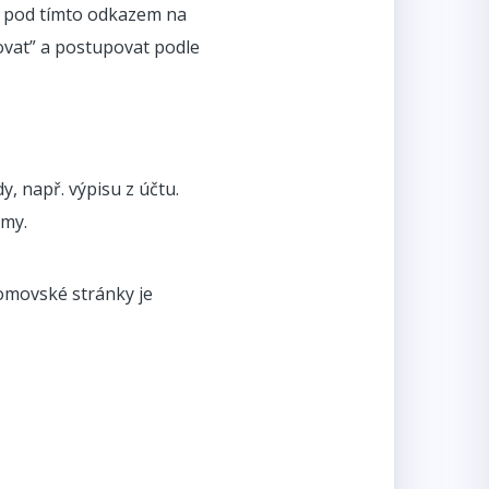
e pod tímto odkazem na
trovat” a postupovat podle
, např. výpisu z účtu.
rmy.
domovské stránky je