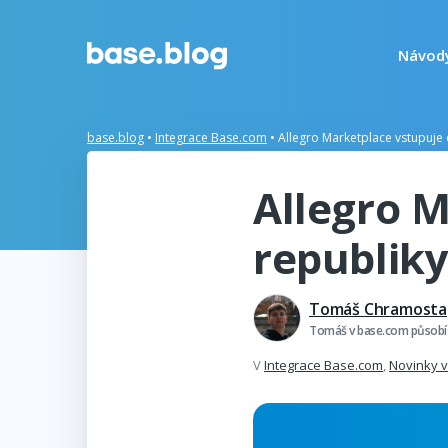
Návod
base.blog
•
Integrace Base.com
•
Allegro Marketplace vstupuje 
Allegro 
republiky
Tomáš Chramosta
Tomáš v base.com působí j
V
Integrace Base.com
,
Novinky 