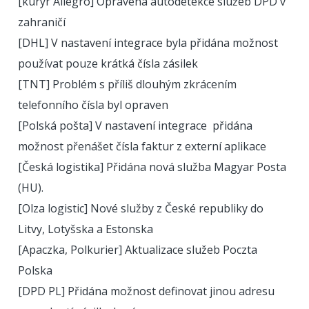
[kurýr Allegro] Opravena autodetekce služeb DPD v
zahraničí
[DHL] V nastavení integrace byla přidána možnost
používat pouze krátká čísla zásilek
[TNT] Problém s příliš dlouhým zkrácením
telefonního čísla byl opraven
[Polská pošta] V nastavení integrace přidána
možnost přenášet čísla faktur z externí aplikace
[Česká logistika] Přidána nová služba Magyar Posta
(HU).
[Olza logistic] Nové služby z České republiky do
Litvy, Lotyšska a Estonska
[Apaczka, Polkurier] Aktualizace služeb Poczta
Polska
[DPD PL] Přidána možnost definovat jinou adresu