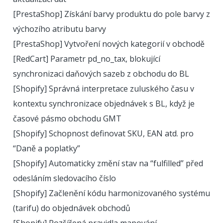
[PrestaShop] Získání barvy produktu do pole barvy z
výchozího atributu barvy
[PrestaShop] Vytvoření nových kategorií v obchodě
[RedCart] Parametr pd_no_tax, blokující
synchronizaci daňových sazeb z obchodu do BL
[Shopify] Správná interpretace zuluského času v
kontextu synchronizace objednávek s BL, když je
časové pásmo obchodu GMT
[Shopify] Schopnost definovat SKU, EAN atd. pro
“Daně a poplatky”
[Shopify] Automaticky změní stav na “fulfilled” před
odesláním sledovacího číslo
[Shopify] Začlenění kódu harmonizovaného systému
(tarifu) do objednávek obchodů
[Shopify] Rozšířená pravidla mapování