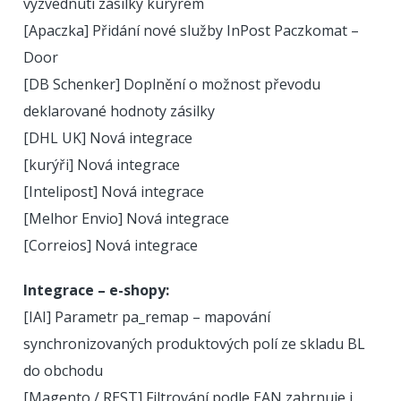
vyzvednutí zásilky kurýrem
[Apaczka] Přidání nové služby InPost Paczkomat –
Door
[DB Schenker] Doplnění o možnost převodu
deklarované hodnoty zásilky
[DHL UK] Nová integrace
[kurýři] Nová integrace
[Intelipost] Nová integrace
[Melhor Envio] Nová integrace
[Correios] Nová integrace
Integrace – e-shopy:
[IAI] Parametr pa_remap – mapování
synchronizovaných produktových polí ze skladu BL
do obchodu
[Magento / REST] Filtrování podle EAN zahrnuje i