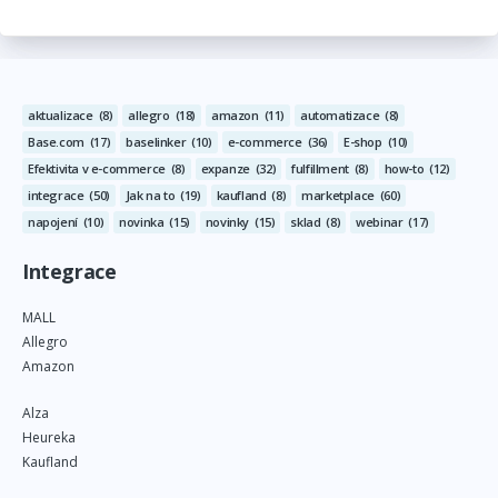
aktualizace
(8)
allegro
(18)
amazon
(11)
automatizace
(8)
Base.com
(17)
baselinker
(10)
e-commerce
(36)
E-shop
(10)
Efektivita v e-commerce
(8)
expanze
(32)
fulfillment
(8)
how-to
(12)
integrace
(50)
Jak na to
(19)
kaufland
(8)
marketplace
(60)
napojení
(10)
novinka
(15)
novinky
(15)
sklad
(8)
webinar
(17)
Integrace
MALL
Allegro
Amazon
Alza
Heureka
Kaufland