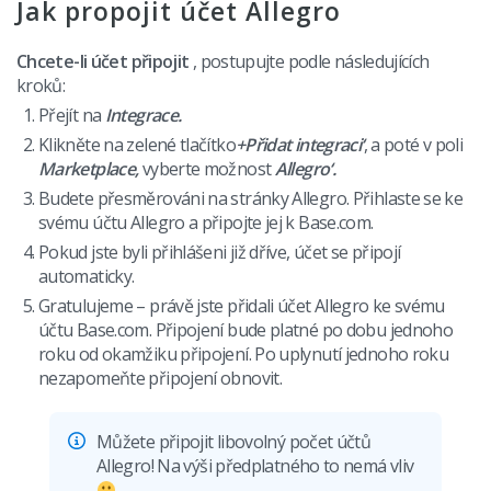
Jak propojit účet Allegro
Chcete-li účet připojit
, postupujte podle následujících
kroků:
Přejít na
Integrace.
Klikněte na zelené tlačítko
+Přidat integraci‘
, a poté v poli
Marketplace
‚
vyberte možnost
Allegro‘.
Budete přesměrováni na stránky Allegro. Přihlaste se ke
svému účtu Allegro a připojte jej k Base.com.
Pokud jste byli přihlášeni již dříve, účet se připojí
automaticky.
Gratulujeme – právě jste přidali účet Allegro ke svému
účtu Base.com. Připojení bude platné po dobu jednoho
roku od okamžiku připojení. Po uplynutí jednoho roku
nezapomeňte připojení obnovit.
Můžete připojit libovolný počet účtů
Allegro! Na výši předplatného to nemá vliv