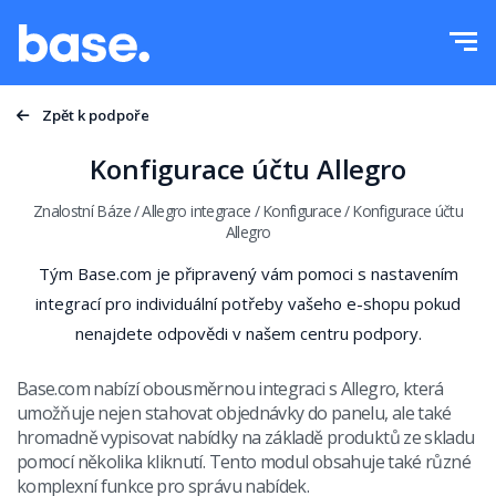
Vyzkoušejte zdarma
Přihlásit se
Funkce
Zpět k podpoře
Přehled funkcí
Konfigurace účtu Allegro
Integrace
Správce objednávek
Znalostní Báze
/
Allegro integrace
/
Konfigurace
/
Konfigurace účtu
Allegro
Ceník
Správce Marketplace
Produktový manažer
Více
Automatizace ceny
Vzdělávání
Base.com nabízí obousměrnou integraci s Allegro, která
Čeština
Správa přepravy
umožňuje nejen stahovat objednávky do panelu, ale také
Podpora
hromadně vypisovat nabídky na základě produktů ze skladu
polski
Automatizace procesů
pomocí několika kliknutí. Tento modul obsahuje také různé
Akademie
komplexní funkce pro správu nabídek.