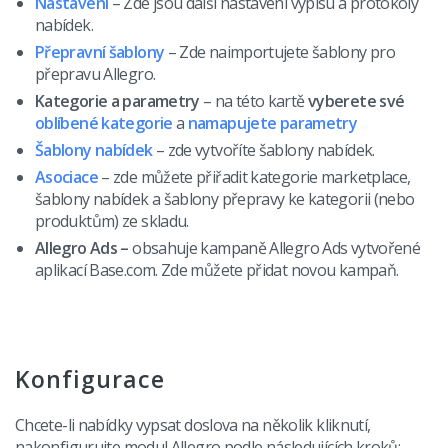
Nastavení
– Zde jsou další nastavení výpisu a protokoly
nabídek.
Přepravní šablony
– Zde naimportujete šablony pro
přepravu Allegro.
Kategorie a parametry
– na této kartě
vyberete své
oblíbené kategorie
a
namapujete parametry
Šablony nabídek
– zde vytvoříte šablony nabídek.
Asociace
– zde můžete přiřadit kategorie marketplace,
šablony nabídek a šablony přepravy ke kategorii (nebo
produktům) ze skladu.
Allegro Ads –
obsahuje kampaně Allegro Ads vytvořené
aplikací Base.com. Zde můžete přidat novou kampaň.
Konfigurace
Chcete-li nabídky vypsat doslova na několik kliknutí,
nakonfigurujte modul Allegro podle následujících kroků: