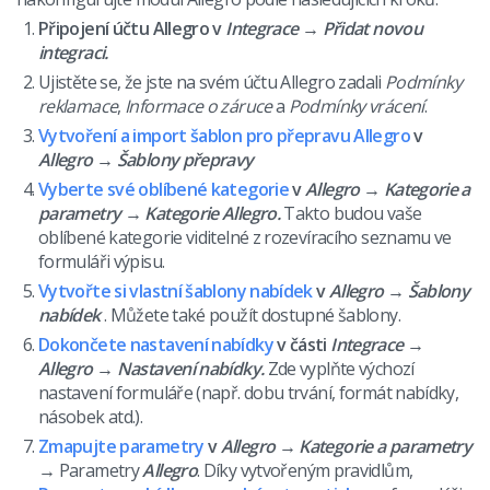
Připojení účtu Allegro v
Integrace → Přidat novou
integraci.
Ujistěte se, že jste na svém účtu Allegro zadali
Podmínky
reklamace
,
Informace o záruce
a
Podmínky vrácení
.
Vytvoření a import šablon pro přepravu Allegro
v
Allegro
→ Šablony přepravy
Vyberte své oblíbené kategorie
v
Allegro
→ Kategorie a
parametry → Kategorie Allegro.
Takto budou vaše
oblíbené kategorie viditelné z rozevíracího seznamu ve
formuláři výpisu.
Vytvořte si vlastní šablony nabídek
v
Allegro
→ Šablony
nabídek
. Můžete také použít dostupné šablony.
Dokončete nastavení nabídky
v části
Integrace
→
Allegro → Nastavení nabídky.
Zde vyplňte výchozí
nastavení formuláře (např. dobu trvání, formát nabídky,
násobek atd.).
Zmapujte parametry
v
Allegro
→ Kategorie a parametry
→
Parametry
Allegro
. Díky vytvořeným pravidlům,