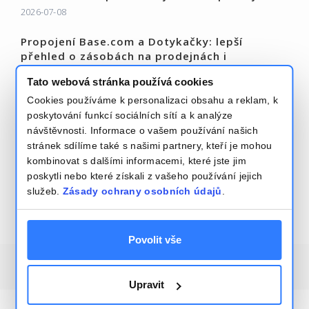
2026-07-08
Propojení Base.com a Dotykačky: lepší
přehled o zásobách na prodejnách i
bezpečnější vyzvednutí objednávek
Tato webová stránka používá cookies
2026-06-19
Cookies používáme k personalizaci obsahu a reklam, k
Přečtěte si více – Base Blog
poskytování funkcí sociálních sítí a k analýze
návštěvnosti. Informace o vašem používání našich
stránek sdílíme také s našimi partnery, kteří je mohou
kombinovat s dalšími informacemi, které jste jim
poskytli nebo které získali z vašeho používání jejich
služeb.
Zásady ochrany osobních údajů
.
Pravidla
Bezpečnost a zásady ochrany osobních údajů
Povolit vše
2026
Base.com
, Integrace systémů elektronického
obchodování
Upravit