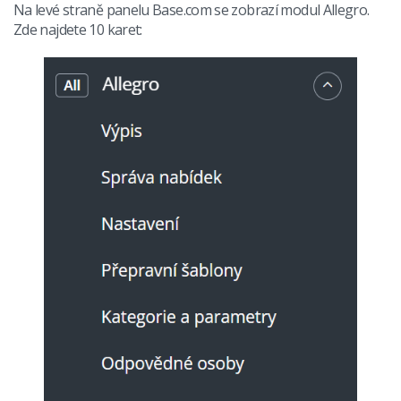
Na levé straně panelu Base.com se zobrazí modul Allegro.
Zde najdete 10 karet: