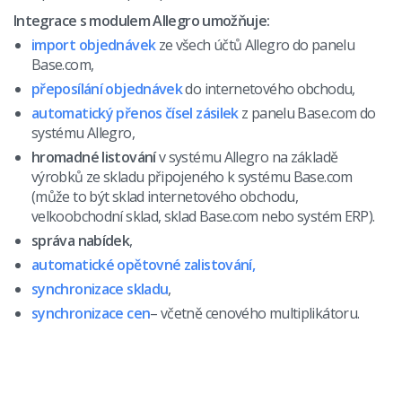
Base Connect
english (US)
Integrace s modulem Allegro umožňuje:
Blog
AI pro e-commerce
english (GB)
import objednávek
ze všech účtů Allegro do panelu
Služby
Base.com,
english (IN)
přeposílání objednávek
do internetového obchodu,
Implementace systému
automatický přenos čísel zásilek
z panelu Base.com do
română
systému Allegro,
Další
hromadné listování
v systému Allegro na základě
Čeština
výrobků ze skladu připojeného k systému Base.com
Partneři
(může to být sklad internetového obchodu,
deutsch
velkoobchodní sklad, sklad Base.com nebo systém ERP).
Kontakt
správa nabídek
,
português (BR)
automatické opětovné zalistování,
synchronizace skladu
,
中文
synchronizace cen
– včetně cenového multiplikátoru.