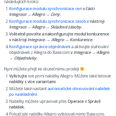
následujících kroků:
Konfigurace modulu synchronizace cen
v části
Integrace
→ Allegro → Ceny.
Konfigurace modulu synchronizace zásob
v nástroji
Integrace
→ Allegro → Skladové zásoby.
Volitelně povolte a nakonfigurujte modul konkurence
v nástroji
Integrace
.
→ Allegro → Konkurence.
Konfigurace správce objednávek
a aktivujte stahování
objednávek z Allegra do Base.com
v
Integrace
→ Allegro
→ Objednávky.
Nyní můžete přejít ke skutečnému prodeji
Vylistujte
své první nabídky Allegro. Můžete také listovat
nabídky s více variantami
.
Můžete také nastavit
automatické obnovování nabídek
po naskladnění
.
Nabídky můžete upravovat přes
Operace v Správě
nabídek.
Pokud jste nabídky Allegro vylistovali mimo Base.com,