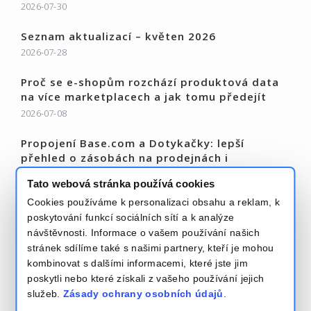
2026-07-30
Seznam aktualizací – květen 2026
2026-07-28
Proč se e-shopům rozchází produktová data
na více marketplacech a jak tomu předejít
2026-07-08
Propojení Base.com a Dotykačky: lepší
přehled o zásobách na prodejnách i
bezpečnější vyzvednutí objednávek
Tato webová stránka používá cookies
2026-06-19
Cookies používáme k personalizaci obsahu a reklam, k
Přečtěte si více – Base Blog
poskytování funkcí sociálních sítí a k analýze
návštěvnosti. Informace o vašem používání našich
stránek sdílíme také s našimi partnery, kteří je mohou
kombinovat s dalšími informacemi, které jste jim
poskytli nebo které získali z vašeho používání jejich
služeb.
Zásady ochrany osobních údajů
.
Pravidla