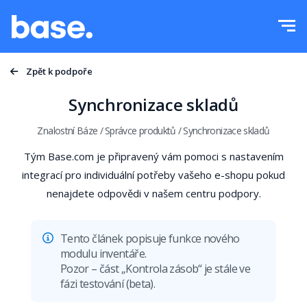
Vyzkoušejte zdarma
Přihlásit se
Funkce
Zpět k podpoře
Přehled funkcí
Synchronizace skladů
Integrace
Správce objednávek
Znalostní Báze
/
Správce produktů
/
Synchronizace skladů
Ceník
Správce Marketplace
Produktový manažer
Více
Automatizace ceny
Vzdělávání
Tento článek popisuje funkce nového
Čeština
Správa přepravy
modulu inventáře.
Podpora
Pozor – část „Kontrola zásob“ je stále ve
polski
Automatizace procesů
fázi testování (beta).
Akademie