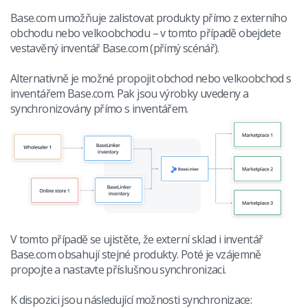
Base Connect
english (US)
Base.com umožňuje zalistovat produkty přímo z externího
Blog
AI pro e-commerce
obchodu nebo velkoobchodu – v tomto případě obejdete
english (GB)
Služby
vestavěný inventář Base.com (přímý scénář).
english (IN)
Alternativně je možné propojit obchod nebo velkoobchod s
Implementace systému
inventářem Base.com. Pak jsou výrobky uvedeny a
română
Další
synchronizovány přímo s inventářem.
Čeština
Partneři
deutsch
Kontakt
português (BR)
中文
V tomto případě se ujistěte, že externí sklad i inventář
Base.com obsahují stejné produkty. Poté je vzájemně
propojte a nastavte příslušnou synchronizaci.
K dispozici jsou následující možnosti synchronizace: