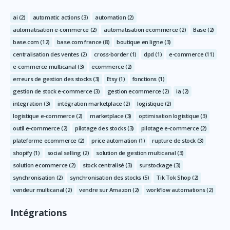
ai
(2)
automatic actions
(3)
automation
(2)
automatisation e-commerce
(2)
automatisation ecommerce
(2)
Base
(2)
base.com
(12)
base.com france
(8)
boutique en ligne
(3)
centralisation des ventes
(2)
cross-border
(1)
dpd
(1)
e-commerce
(11)
e-commerce multicanal
(3)
ecommerce
(2)
erreurs de gestion des stocks
(3)
Etsy
(1)
fonctions
(1)
gestion de stock e-commerce
(3)
gestion ecommerce
(2)
ia
(2)
integration
(3)
intégration marketplace
(2)
logistique
(2)
logistique e-commerce
(2)
marketplace
(3)
optimisation logistique
(3)
outil e-commerce
(2)
pilotage des stocks
(3)
pilotage e-commerce
(2)
plateforme ecommerce
(2)
price automation
(1)
rupture de stock
(3)
shopify
(1)
social selling
(2)
solution de gestion multicanal
(3)
solution ecommerce
(2)
stock centralisé
(3)
surstockage
(3)
synchronisation
(2)
synchronisation des stocks
(5)
Tik Tok Shop
(2)
vendeur multicanal
(2)
vendre sur Amazon
(2)
workflow automations
(2)
Intégrations