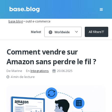
base.blog
•
outil e-commerce
Market
All filters
Worldwide
Comment vendre sur
Amazon sans perdre le fil ?
De
Marine
En
Integrations
20.06.2025
4 min de lecture