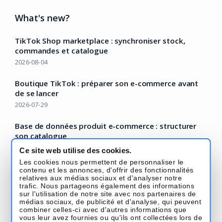
What's new?
TikTok Shop marketplace : synchroniser stock,
commandes et catalogue
2026-08-04
Boutique TikTok : préparer son e-commerce avant
de se lancer
2026-07-29
Base de données produit e-commerce : structurer
son catalogue
2026-07-22
Ce site web utilise des cookies.
Les cookies nous permettent de personnaliser le
AI for ecommerce : comment passer du buzzword
contenu et les annonces, d'offrir des fonctionnalités
aux vrais gains opérationnels
relatives aux médias sociaux et d'analyser notre
trafic. Nous partageons également des informations
2026-07-14
sur l'utilisation de notre site avec nos partenaires de
médias sociaux, de publicité et d'analyse, qui peuvent
Lire la suite – Base Blog
combiner celles-ci avec d'autres informations que
vous leur avez fournies ou qu'ils ont collectées lors de