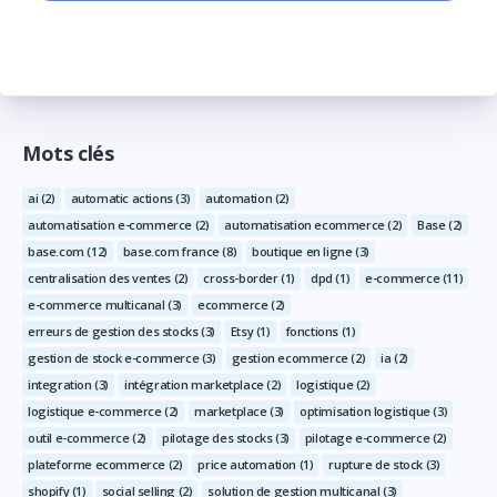
Mots clés
ai
(2)
automatic actions
(3)
automation
(2)
automatisation e-commerce
(2)
automatisation ecommerce
(2)
Base
(2)
base.com
(12)
base.com france
(8)
boutique en ligne
(3)
centralisation des ventes
(2)
cross-border
(1)
dpd
(1)
e-commerce
(11)
e-commerce multicanal
(3)
ecommerce
(2)
erreurs de gestion des stocks
(3)
Etsy
(1)
fonctions
(1)
gestion de stock e-commerce
(3)
gestion ecommerce
(2)
ia
(2)
integration
(3)
intégration marketplace
(2)
logistique
(2)
logistique e-commerce
(2)
marketplace
(3)
optimisation logistique
(3)
outil e-commerce
(2)
pilotage des stocks
(3)
pilotage e-commerce
(2)
plateforme ecommerce
(2)
price automation
(1)
rupture de stock
(3)
shopify
(1)
social selling
(2)
solution de gestion multicanal
(3)