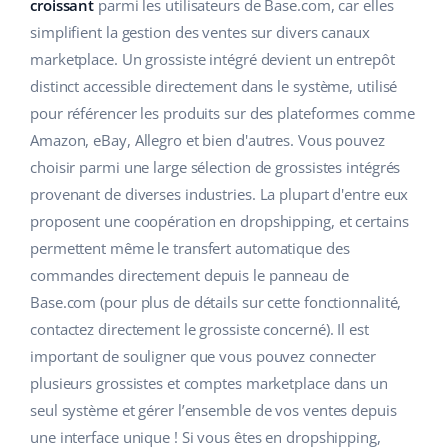
Base Analytics
croissant
parmi les utilisateurs de Base.com, car elles
Aide
Maison et jardin
english (US)
simplifient la gestion des ventes sur divers canaux
L'IA au service du e-commerce
marketplace. Un grossiste intégré devient un entrepôt
Académie
Produits pour enfants
english (GB)
distinct accessible directement dans le système, utilisé
Base Connect
Blog
Électronique
english (IN)
pour référencer les produits sur des plateformes comme
Automatisation des flux
Amazon, eBay, Allegro et bien d'autres. Vous pouvez
Pièces automobiles
Services
čeština
choisir parmi une large sélection de grossistes intégrés
Gestion logistique
provenant de diverses industries. La plupart d'entre eux
Supermarché
deutsch
Audit des comptes
proposent une coopération en dropshipping, et certains
Santé et beauté
permettent même le transfert automatique des
Ελληνικά
commandes directement depuis le panneau de
La mode
Autres
español (AR)
Base.com (pour plus de détails sur cette fonctionnalité,
contactez directement le grossiste concerné). Il est
español (MX)
Calculateur de gains
important de souligner que vous pouvez connecter
plusieurs grossistes et comptes marketplace dans un
Collaborations et partenaires
Français
seul système et gérer l’ensemble de vos ventes depuis
Contact
Italiano
une interface unique ! Si vous êtes en dropshipping,