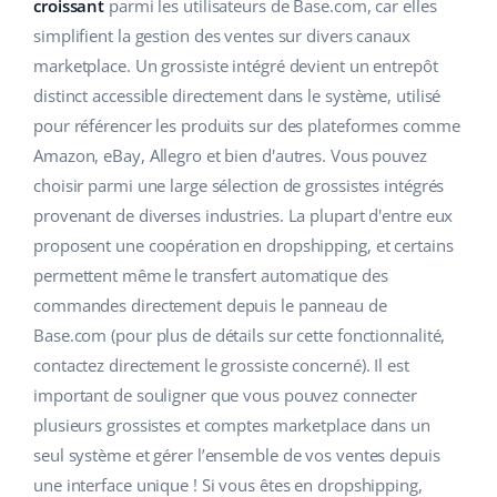
Base Analytics
croissant
parmi les utilisateurs de Base.com, car elles
Aide
Maison et jardin
english (US)
simplifient la gestion des ventes sur divers canaux
L'IA au service du e-commerce
marketplace. Un grossiste intégré devient un entrepôt
Académie
Produits pour enfants
english (GB)
distinct accessible directement dans le système, utilisé
Base Connect
Blog
Électronique
english (IN)
pour référencer les produits sur des plateformes comme
Automatisation des flux
Amazon, eBay, Allegro et bien d'autres. Vous pouvez
Pièces automobiles
Services
čeština
choisir parmi une large sélection de grossistes intégrés
Gestion logistique
provenant de diverses industries. La plupart d'entre eux
Supermarché
deutsch
Audit des comptes
proposent une coopération en dropshipping, et certains
Santé et beauté
permettent même le transfert automatique des
Ελληνικά
commandes directement depuis le panneau de
La mode
Autres
español (AR)
Base.com (pour plus de détails sur cette fonctionnalité,
contactez directement le grossiste concerné). Il est
español (MX)
Calculateur de gains
important de souligner que vous pouvez connecter
plusieurs grossistes et comptes marketplace dans un
Collaborations et partenaires
Français
seul système et gérer l’ensemble de vos ventes depuis
Contact
Italiano
une interface unique ! Si vous êtes en dropshipping,