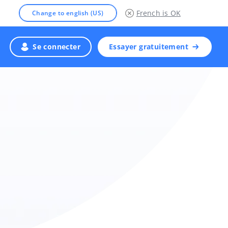
French
is OK
Change to english (US)
Se connecter
Essayer gratuitement