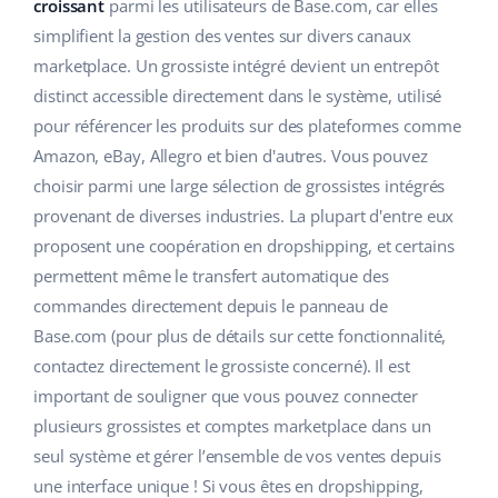
Base Analytics
croissant
parmi les utilisateurs de Base.com, car elles
Aide
Maison et jardin
english (US)
simplifient la gestion des ventes sur divers canaux
L'IA au service du e-commerce
marketplace. Un grossiste intégré devient un entrepôt
Académie
Produits pour enfants
english (GB)
distinct accessible directement dans le système, utilisé
Base Connect
Blog
Électronique
english (IN)
pour référencer les produits sur des plateformes comme
Automatisation des flux
Amazon, eBay, Allegro et bien d'autres. Vous pouvez
Pièces automobiles
Services
čeština
choisir parmi une large sélection de grossistes intégrés
Gestion logistique
provenant de diverses industries. La plupart d'entre eux
Supermarché
deutsch
Audit des comptes
proposent une coopération en dropshipping, et certains
Santé et beauté
permettent même le transfert automatique des
Ελληνικά
commandes directement depuis le panneau de
La mode
Autres
español (AR)
Base.com (pour plus de détails sur cette fonctionnalité,
contactez directement le grossiste concerné). Il est
español (MX)
Calculateur de gains
important de souligner que vous pouvez connecter
plusieurs grossistes et comptes marketplace dans un
Collaborations et partenaires
Français
seul système et gérer l’ensemble de vos ventes depuis
Contact
Italiano
une interface unique ! Si vous êtes en dropshipping,