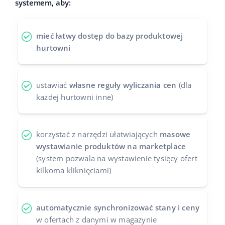
systemem, aby:
Case Study
Base Analytics
polski
mieć łatwy dostęp do bazy produktowej
Kalkulator korzyści
Base Connect
português (BR)
hurtowni
Katalog Partnerów Base
Base Store
română
Kontakt
Base Courier
ustawiać
własne reguły wyliczania cen
(dla
中文
każdej hurtowni inne)
Odwiedź nas na:
korzystać z narzędzi ułatwiających
masowe
wystawianie produktów na marketplace
(system pozwala na wystawienie tysięcy ofert
kilkoma kliknięciami)
automatycznie synchronizować stany i ceny
w ofertach z danymi w magazynie