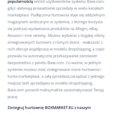
popularnością
wśród użytkowników systemu Base.com,
Pomoc
Dom i ogród
english (US)
gdyż ułatwiają prowadzenie sprzedaży w wielu kanałach
Sprzedaż na marketplace
marketplace. Podłączona hurtownia staje się oddzielnym
Akademia
Dziecko
english (GB)
magazynem widocznym w systemie, z którego korzysta
Automatyzacja procesów
Blog
Elektronika
english (IN)
się podczas wystawiania produktów na Allegro, eBay,
Zarządzanie wysyłką
Amazon i inne serwisy. Możesz wybierać z bogatej oferty
Motoryzacja
Usługi
čeština
zintegrowanych hurtowni z różnych branż - większość z
Automatyzacja cen
nich oferuje współpracę w modelu dropshipping, a część
Supermarket
deutsch
Wdrożenia systemu
AI dla e-commerce
pozwala na automatyczne przekazywanie zamówień
Zdrowie i uroda
bezpośrednio z panelu Base.com. Co ważne, w jednym
Ελληνικά
Konsultacje i szkolenia
Obsługa klienta
systemie możesz mieć zintegrowane różne hurtownie i
Moda
español (AR)
konta marketplace, a całą sprzedażą zarządzać z jednego
Audyt konta
miejsca! Jeśli sprzedajesz w modelu dropshipping,
Ekosystem
español (MX)
Konfiguracja konta
Base.com pozwoli maksymalnie zautomatyzować Twoją
pracę.
Français
Super Merchant
Inne
Zintegruj hurtownię BOXMARKET.EU z naszym
Italiano
Responso