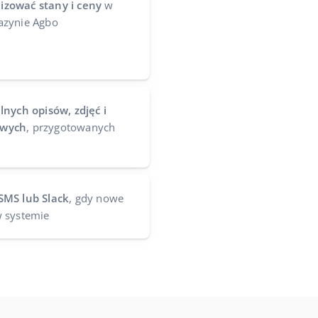
izować stany i ceny
w
azynie Agbo
nych opisów, zdjęć i
owych
, przygotowanych
SMS lub Slack
, gdy nowe
w systemie