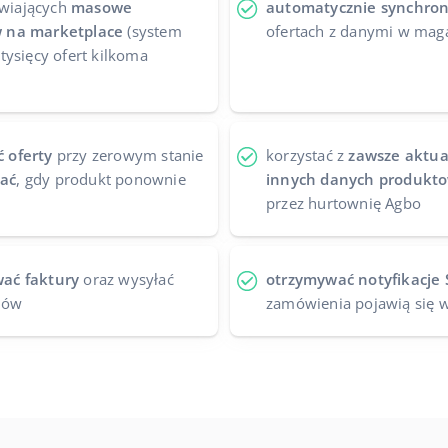
twiających
masowe
automatycznie synchron
 na marketplace
(system
ofertach z danymi w mag
tysięcy ofert kilkoma
 oferty
przy zerowym stanie
korzystać z
zawsze aktual
ać
, gdy produkt ponownie
innych danych produkt
przez hurtownię Agbo
ać faktury
oraz wysyłać
otrzymywać notyfikacje 
tów
zamówienia pojawią się 