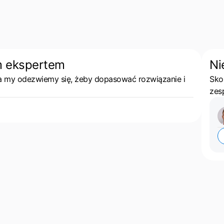
m ekspertem
Ni
 a my odezwiemy się, żeby dopasować rozwiązanie i
Sko
zes