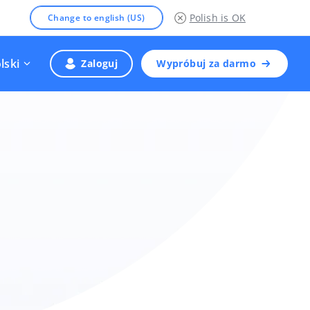
Polish
is OK
Change to english (US)
lski
Zaloguj
Wypróbuj za darmo