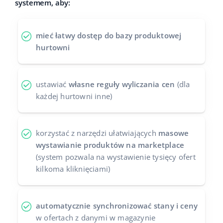
systemem, aby:
Case Study
Base Analytics
polski
mieć łatwy dostęp do bazy produktowej
Kalkulator korzyści
Base Connect
português (BR)
hurtowni
Kontakt
Base Store
română
Odwiedź nas na:
Base Courier
ustawiać
własne reguły wyliczania cen
(dla
中文
każdej hurtowni inne)
korzystać z narzędzi ułatwiających
masowe
wystawianie produktów na marketplace
(system pozwala na wystawienie tysięcy ofert
kilkoma kliknięciami)
automatycznie synchronizować stany i ceny
w ofertach z danymi w magazynie