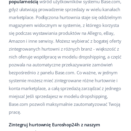
popularnością
wśród użytkowników systemu Base.com,
Pomoc
Dom i ogród
english (US)
gdyż ułatwiają prowadzenie sprzedaży w wielu kanałach
Sprzedaż na marketplace
marketplace. Podłączona hurtownia staje się oddzielnym
Akademia
Dziecko
english (GB)
magazynem widocznym w systemie, z którego korzysta
Automatyzacja procesów
Blog
Elektronika
english (IN)
się podczas wystawiania produktów na Allegro, eBay,
Zarządzanie wysyłką
Amazon i inne serwisy. Możesz wybierać z bogatej oferty
Motoryzacja
Usługi
čeština
zintegrowanych hurtowni z różnych branż - większość z
Automatyzacja cen
nich oferuje współpracę w modelu dropshipping, a część
Supermarket
deutsch
Wdrożenia systemu
AI dla e-commerce
pozwala na automatyczne przekazywanie zamówień
Zdrowie i uroda
bezpośrednio z panelu Base.com. Co ważne, w jednym
Ελληνικά
Konsultacje i szkolenia
Obsługa klienta
systemie możesz mieć zintegrowane różne hurtownie i
Moda
español (AR)
konta marketplace, a całą sprzedażą zarządzać z jednego
Audyt konta
miejsca! Jeśli sprzedajesz w modelu dropshipping,
Ekosystem
español (MX)
Konfiguracja konta
Base.com pozwoli maksymalnie zautomatyzować Twoją
pracę.
Français
Super Merchant
Inne
Zintegruj hurtownię Euroshop24h z naszym
Italiano
Responso