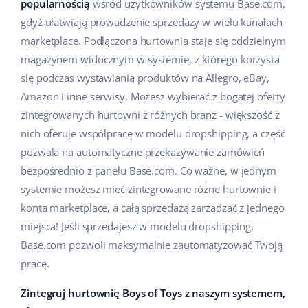
popularnością
wśród użytkowników systemu Base.com,
Pomoc
Dom i ogród
english (US)
gdyż ułatwiają prowadzenie sprzedaży w wielu kanałach
Sprzedaż na marketplace
marketplace. Podłączona hurtownia staje się oddzielnym
Akademia
Dziecko
english (GB)
magazynem widocznym w systemie, z którego korzysta
Automatyzacja procesów
Blog
Elektronika
english (IN)
się podczas wystawiania produktów na Allegro, eBay,
Zarządzanie wysyłką
Amazon i inne serwisy. Możesz wybierać z bogatej oferty
Motoryzacja
Usługi
čeština
zintegrowanych hurtowni z różnych branż - większość z
Automatyzacja cen
nich oferuje współpracę w modelu dropshipping, a część
Supermarket
deutsch
Wdrożenia systemu
AI dla e-commerce
pozwala na automatyczne przekazywanie zamówień
Zdrowie i uroda
bezpośrednio z panelu Base.com. Co ważne, w jednym
Ελληνικά
Konsultacje i szkolenia
Obsługa klienta
systemie możesz mieć zintegrowane różne hurtownie i
Moda
español (AR)
konta marketplace, a całą sprzedażą zarządzać z jednego
Audyt konta
miejsca! Jeśli sprzedajesz w modelu dropshipping,
Ekosystem
español (MX)
Konfiguracja konta
Base.com pozwoli maksymalnie zautomatyzować Twoją
pracę.
Français
Super Merchant
Inne
Zintegruj hurtownię Boys of Toys z naszym systemem,
Italiano
Responso