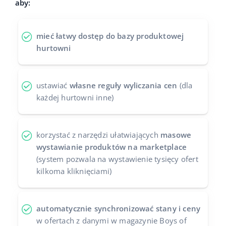
aby:
Case Study
Base Analytics
polski
mieć łatwy dostęp do bazy produktowej
Kalkulator korzyści
Base Connect
português (BR)
hurtowni
Kontakt
Base Store
română
Odwiedź nas na:
Base Courier
ustawiać
własne reguły wyliczania cen
(dla
中文
każdej hurtowni inne)
korzystać z narzędzi ułatwiających
masowe
wystawianie produktów na marketplace
(system pozwala na wystawienie tysięcy ofert
kilkoma kliknięciami)
automatycznie synchronizować stany i ceny
w ofertach z danymi w magazynie Boys of