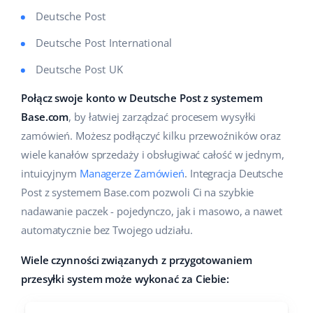
Pomoc
Dom i ogród
english (US)
Deutsche Post
Sprzedaż na marketplace
Deutsche Post International
Akademia
Dziecko
english (GB)
Automatyzacja procesów
Deutsche Post UK
Blog
Elektronika
english (IN)
Zarządzanie wysyłką
Połącz swoje konto w Deutsche Post z systemem
Motoryzacja
Usługi
čeština
Base.com
, by łatwiej zarządzać procesem wysyłki
Automatyzacja cen
zamówień. Możesz podłączyć kilku przewoźników oraz
Supermarket
deutsch
Wdrożenia systemu
AI dla e-commerce
wiele kanałów sprzedaży i obsługiwać całość w jednym,
Zdrowie i uroda
intuicyjnym
Managerze Zamówień
. Integracja Deutsche
Ελληνικά
Konsultacje i szkolenia
Obsługa klienta
Post z systemem Base.com pozwoli Ci na szybkie
Moda
español (AR)
nadawanie paczek - pojedynczo, jak i masowo, a nawet
Audyt konta
automatycznie bez Twojego udziału.
Ekosystem
español (MX)
Konfiguracja konta
Wiele czynności związanych z przygotowaniem
Français
Super Merchant
przesyłki system może wykonać za Ciebie:
Inne
Italiano
Responso