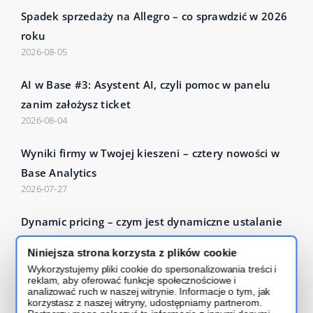
Spadek sprzedaży na Allegro – co sprawdzić w 2026
roku
2026-08-05
AI w Base #3: Asystent AI, czyli pomoc w panelu
zanim założysz ticket
2026-08-04
Wyniki firmy w Twojej kieszeni – cztery nowości w
Base Analytics
2026-07-27
Dynamic pricing – czym jest dynamiczne ustalanie
cen i jak działa?
Niniejsza strona korzysta z plików cookie
2026-07-24
Wykorzystujemy pliki cookie do spersonalizowania treści i
reklam, aby oferować funkcje społecznościowe i
Czytaj więcej – Base Blog
analizować ruch w naszej witrynie. Informacje o tym, jak
korzystasz z naszej witryny, udostępniamy partnerom.