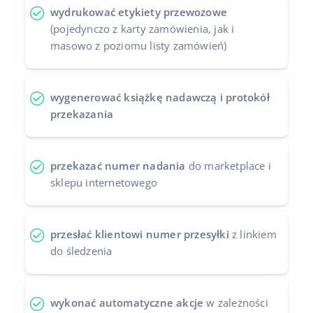
wydrukować etykiety przewozowe
Case Study
Base Analytics
polski
(pojedynczo z karty zamówienia, jak i
masowo z poziomu listy zamówień)
Kalkulator korzyści
Base Connect
português (BR)
Katalog Partnerów Base
Base Store
română
wygenerować książkę nadawczą i protokół
Kontakt
przekazania
Base Courier
中文
Odwiedź nas na:
przekazać numer nadania
do marketplace i
sklepu internetowego
przesłać klientowi numer przesyłki
z linkiem
do śledzenia
wykonać automatyczne akcje
w zależności