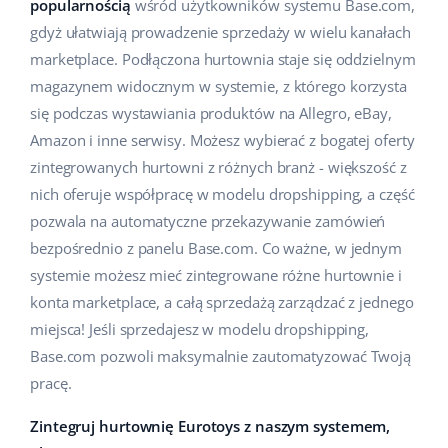
popularnością
wśród użytkowników systemu Base.com,
Pomoc
Dom i ogród
english (US)
gdyż ułatwiają prowadzenie sprzedaży w wielu kanałach
Sprzedaż na marketplace
marketplace. Podłączona hurtownia staje się oddzielnym
Akademia
Dziecko
english (GB)
magazynem widocznym w systemie, z którego korzysta
Automatyzacja procesów
Blog
Elektronika
english (IN)
się podczas wystawiania produktów na Allegro, eBay,
Zarządzanie wysyłką
Amazon i inne serwisy. Możesz wybierać z bogatej oferty
Motoryzacja
Usługi
čeština
zintegrowanych hurtowni z różnych branż - większość z
Automatyzacja cen
nich oferuje współpracę w modelu dropshipping, a część
Supermarket
deutsch
Wdrożenia systemu
AI dla e-commerce
pozwala na automatyczne przekazywanie zamówień
Zdrowie i uroda
bezpośrednio z panelu Base.com. Co ważne, w jednym
Ελληνικά
Konsultacje i szkolenia
Obsługa klienta
systemie możesz mieć zintegrowane różne hurtownie i
Moda
español (AR)
konta marketplace, a całą sprzedażą zarządzać z jednego
Audyt konta
miejsca! Jeśli sprzedajesz w modelu dropshipping,
Ekosystem
español (MX)
Konfiguracja konta
Base.com pozwoli maksymalnie zautomatyzować Twoją
pracę.
Français
Super Merchant
Inne
Zintegruj hurtownię Eurotoys z naszym systemem,
Italiano
Responso