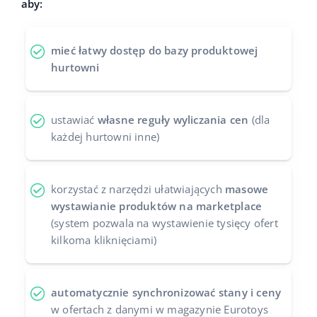
aby:
Case Study
Base Analytics
polski
mieć łatwy dostęp do bazy produktowej
Kalkulator korzyści
Base Connect
português (BR)
hurtowni
Kontakt
Base Store
română
Odwiedź nas na:
Base Courier
ustawiać
własne reguły wyliczania cen
(dla
中文
każdej hurtowni inne)
korzystać z narzędzi ułatwiających
masowe
wystawianie produktów na marketplace
(system pozwala na wystawienie tysięcy ofert
kilkoma kliknięciami)
automatycznie synchronizować stany i ceny
w ofertach z danymi w magazynie Eurotoys