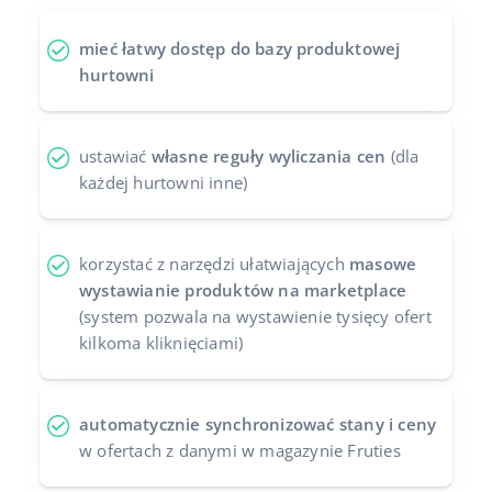
Case Study
Base Analytics
polski
mieć łatwy dostęp do bazy produktowej
hurtowni
Kalkulator korzyści
Base Connect
português (BR)
Kontakt
Base Store
română
ustawiać
własne reguły wyliczania cen
(dla
Odwiedź nas na:
Base Courier
każdej hurtowni inne)
中文
korzystać z narzędzi ułatwiających
masowe
wystawianie produktów na marketplace
(system pozwala na wystawienie tysięcy ofert
kilkoma kliknięciami)
automatycznie synchronizować stany i ceny
w ofertach z danymi w magazynie Fruties