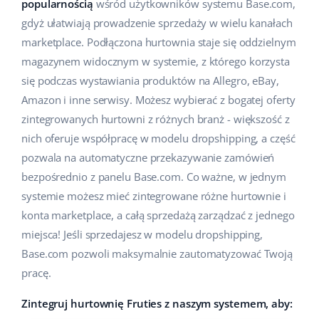
popularnością
wśród użytkowników systemu Base.com,
Pomoc
Dom i ogród
english (US)
gdyż ułatwiają prowadzenie sprzedaży w wielu kanałach
Sprzedaż na marketplace
marketplace. Podłączona hurtownia staje się oddzielnym
Akademia
Dziecko
english (GB)
magazynem widocznym w systemie, z którego korzysta
Automatyzacja procesów
Blog
Elektronika
english (IN)
się podczas wystawiania produktów na Allegro, eBay,
Zarządzanie wysyłką
Amazon i inne serwisy. Możesz wybierać z bogatej oferty
Motoryzacja
Usługi
čeština
zintegrowanych hurtowni z różnych branż - większość z
Automatyzacja cen
nich oferuje współpracę w modelu dropshipping, a część
Supermarket
deutsch
Wdrożenia systemu
AI dla e-commerce
pozwala na automatyczne przekazywanie zamówień
Zdrowie i uroda
bezpośrednio z panelu Base.com. Co ważne, w jednym
Ελληνικά
Konsultacje i szkolenia
Obsługa klienta
systemie możesz mieć zintegrowane różne hurtownie i
Moda
español (AR)
konta marketplace, a całą sprzedażą zarządzać z jednego
Audyt konta
miejsca! Jeśli sprzedajesz w modelu dropshipping,
Ekosystem
español (MX)
Konfiguracja konta
Base.com pozwoli maksymalnie zautomatyzować Twoją
pracę.
Français
Super Merchant
Inne
Zintegruj hurtownię Fruties z naszym systemem, aby:
Italiano
Responso