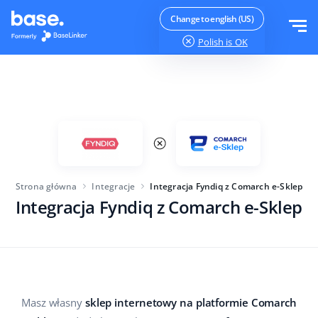
Wypróbuj za darmo
Zaloguj
Change to english (US)
Polish
is OK
Funkcje
Moduły systemu
Rozwiązania
Przegląd funkcji
Wielkość firmy
Integracje
Zamówienia
Strona główna
Integracje
Integracja Fyndiq z Comarch e-Sklep
Dla startujących e-commerce
Integracja Fyndiq z Comarch e-Sklep
Cennik
Magazyn
Dla rozwijających się biznesów
Produkty
Więcej
Dla dużych e-commerce
Księgowość
Edukacja
Branża
Polski
Masz własny
sklep internetowy na platformie Comarch
Najważniejsze funkcje