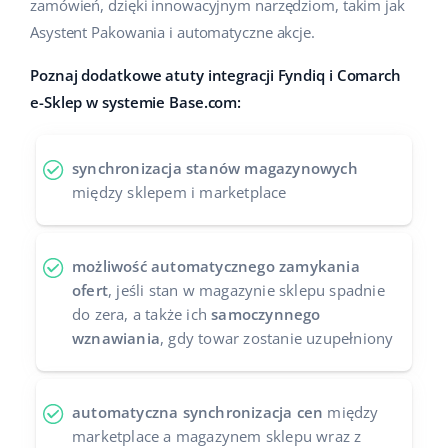
zamówień, dzięki innowacyjnym narzędziom, takim jak
Case Study
Base Analytics
Asystent Pakowania i automatyczne akcje.
polski
Kalkulator korzyści
Poznaj dodatkowe atuty integracji Fyndiq i Comarch
Base Connect
português (BR)
e-Sklep w systemie Base.com:
Kontakt
Base Store
română
Odwiedź nas na:
Base Courier
synchronizacja stanów magazynowych
中文
między sklepem i marketplace
możliwość automatycznego zamykania
ofert
, jeśli stan w magazynie sklepu spadnie
do zera, a także ich
samoczynnego
wznawiania
, gdy towar zostanie uzupełniony
automatyczna synchronizacja cen
między
marketplace a magazynem sklepu wraz z