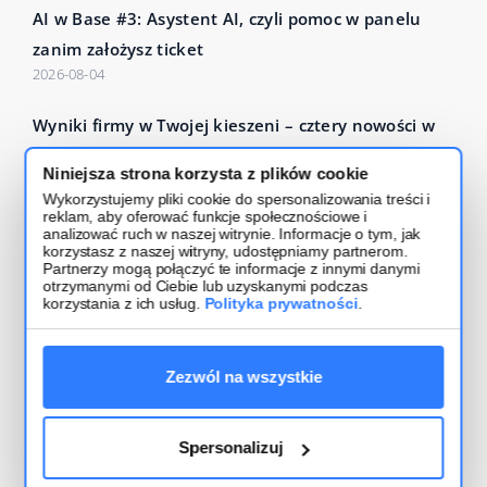
AI w Base #3: Asystent AI, czyli pomoc w panelu
zanim założysz ticket
2026-08-04
Wyniki firmy w Twojej kieszeni – cztery nowości w
Base Analytics
Niniejsza strona korzysta z plików cookie
2026-07-27
Wykorzystujemy pliki cookie do spersonalizowania treści i
reklam, aby oferować funkcje społecznościowe i
Czytaj więcej – Base Blog
analizować ruch w naszej witrynie. Informacje o tym, jak
korzystasz z naszej witryny, udostępniamy partnerom.
Partnerzy mogą połączyć te informacje z innymi danymi
otrzymanymi od Ciebie lub uzyskanymi podczas
korzystania z ich usług.
Polityka prywatności
.
Zezwól na wszystkie
Regulamin usługi
Bezpieczeństwo i polityka prywatności
Spersonalizuj
2026
Base.com
, Integracja systemów e-commerce