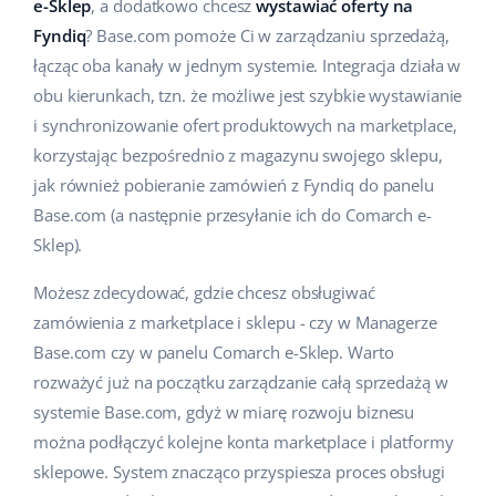
e-Sklep
, a dodatkowo chcesz
wystawiać oferty na
Pomoc
Dom i ogród
english (US)
Fyndiq
? Base.com pomoże Ci w zarządzaniu sprzedażą,
Sprzedaż na marketplace
łącząc oba kanały w jednym systemie. Integracja działa w
Akademia
Dziecko
english (GB)
obu kierunkach, tzn. że możliwe jest szybkie wystawianie
Automatyzacja procesów
Blog
Elektronika
english (IN)
i synchronizowanie ofert produktowych na marketplace,
Zarządzanie wysyłką
korzystając bezpośrednio z magazynu swojego sklepu,
Motoryzacja
Usługi
čeština
jak również pobieranie zamówień z Fyndiq do panelu
Automatyzacja cen
Base.com (a następnie przesyłanie ich do Comarch e-
Supermarket
deutsch
Wdrożenia systemu
AI dla e-commerce
Sklep).
Zdrowie i uroda
Ελληνικά
Konsultacje i szkolenia
Obsługa klienta
Możesz zdecydować, gdzie chcesz obsługiwać
Moda
zamówienia z marketplace i sklepu - czy w Managerze
español (AR)
Audyt konta
Base.com czy w panelu Comarch e-Sklep. Warto
Ekosystem
español (MX)
rozważyć już na początku zarządzanie całą sprzedażą w
Konfiguracja konta
systemie Base.com, gdyż w miarę rozwoju biznesu
Français
Super Merchant
można podłączyć kolejne konta marketplace i platformy
Inne
sklepowe. System znacząco przyspiesza proces obsługi
Italiano
Responso