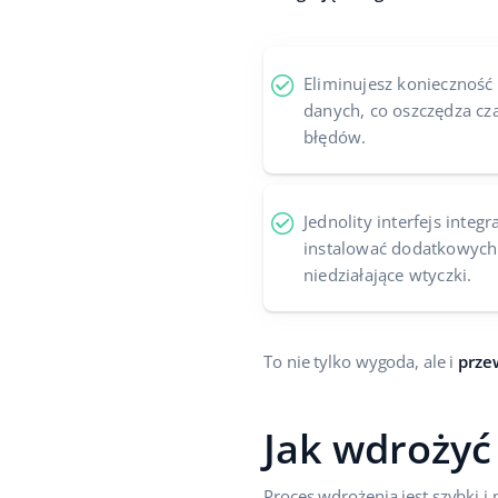
Eliminujesz koniecznoś
danych, co oszczędza cza
błędów.
Jednolity interfejs integr
instalować dodatkowych
niedziałające wtyczki.
To nie tylko wygoda, ale i
prze
Jak wdrożyć
Proces wdrożenia jest szybki i