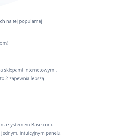
h na tej popularnej
iom!
ia sklepami internetowymi.
nto 2 zapewnia lepszą
?
m a systemem Base.com.
 jednym, intuicyjnym panelu.