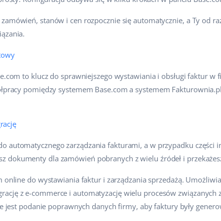
zamówień, stanów i cen rozpocznie się automatycznie, a Ty od ra
iązania.
towy
se.com to klucz do sprawniejszego wystawiania i obsługi faktur 
spółpracy pomiędzy systemem Base.com a systemem Fakturownia.p
grację
o automatycznego zarządzania fakturami, a w przypadku części in
z dokumenty dla zamówień pobranych z wielu źródeł i przekażesz
m online do wystawiania faktur i zarządzania sprzedażą. Umożliwi
rację z e-commerce i automatyzację wielu procesów związanych 
czne jest podanie poprawnych danych firmy, aby faktury były gene