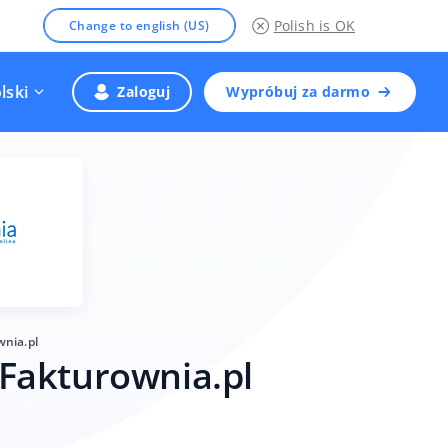
Polish
is OK
Change to english (US)
lski
Zaloguj
Wypróbuj za darmo
nia.pl
Fakturownia.pl