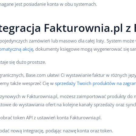
ymagane jest posiadanie konta w obu systemach.
ntegracja Fakturownia.pl 
pojedynczych zamówień lub masowo dla całej listy. System może w
omatyczną akcję
, dokumenty księgowe mogą wygenerować się sa
taje się dużo prostsze.
agranicznych, Base.com ułatwi Ci wystawianie faktur w różnych jęz
żemy także wesprzeć Cię w
sprzedaży Twoich produktów na zagran
agazynowych w Fakturownia.pl, możesz zaimportować produkty do
towe do wystawiania ofert na kolejne kanały sprzedaży oraz sy
obrać token API z ustawień konta Fakturownia.pl.
odać nową integrację, podając nazwę konta oraz token.