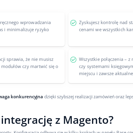
ć ręcznego wprowadzania
Zyskujesz kontrolę nad 
s i minimalizuje ryzyko
cenami we wszystkich kan
acji sprawia, że nie musisz
Wszystkie połączenia – z 
 modułów czy martwić się o
czy systemami księgowym
miejscu i zawsze aktualne
waga konkurencyjna
dzięki szybszej realizacji zamówień oraz leps
 integrację z Magento?
 prosty. Konfiguracja odbywa się w kilku krokach w panelu Base.c