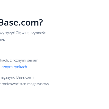
z Base.com?
yręczyć Cię w tej czynności –
me.
ykach, z różnymi seriami
icznych rynkach.
 magazynu Base.com i
nchronizować stan magazynowy.