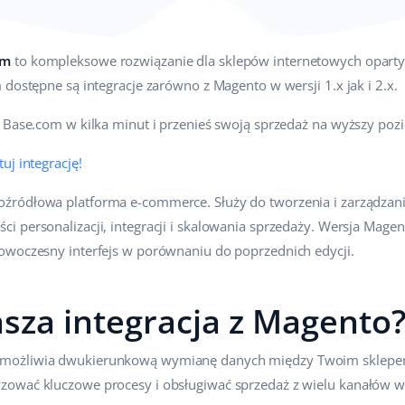
om
to kompleksowe rozwiązanie dla sklepów internetowych opartyc
 dostępne są integracje zarówno z Magento w wersji 1.x jak i 2.x.
z Base.com w kilka minut i przenieś swoją sprzedaż na wyższy poz
uj integrację!
oźródłowa platforma e-commerce. Służy do tworzenia i zarządzan
 personalizacji, integracji i skalowania sprzedaży. Wersja Mage
owoczesny interfejs w porównaniu do poprzednich edycji.
asza integracja z Magento
możliwia dwukierunkową wymianę danych między Twoim sklepe
ować kluczowe procesy i obsługiwać sprzedaż z wielu kanałów w