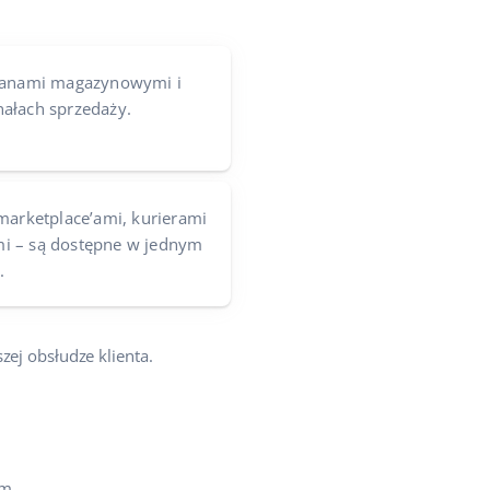
stanami magazynowymi i
ałach sprzedaży.
marketplace’ami, kurierami
i – są dostępne w jednym
.
zej obsłudze klienta.
om.