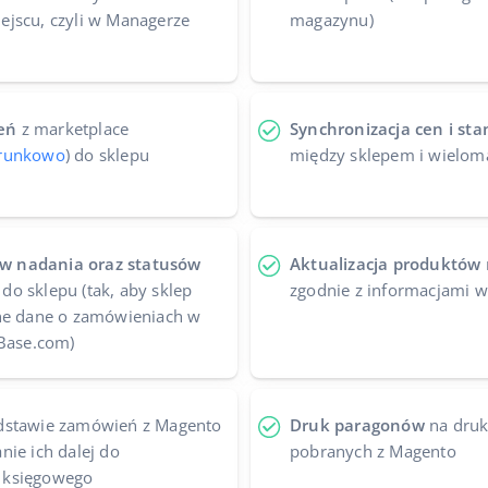
jscu, czyli w Managerze
magazynu)
eń
z marketplace
Synchronizacja cen i s
erunkowo
) do sklepu
między sklepem i wielom
w nadania oraz statusów
Aktualizacja produktów
do sklepu (tak, aby sklep
zgodnie z informacjami 
lne dane o zamówieniach w
 Base.com)
dstawie zamówień z Magento
Druk paragonów
na druk
nie ich dalej do
pobranych z Magento
 księgowego