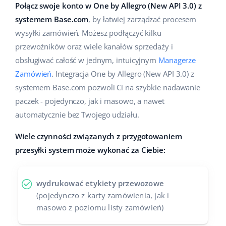
Połącz swoje konto w One by Allegro (New API 3.0) z
Pomoc
Dom i ogród
english (US)
systemem Base.com
, by łatwiej zarządzać procesem
Sprzedaż na marketplace
Akademia
Dziecko
wysyłki zamówień. Możesz podłączyć kilku
english (GB)
Automatyzacja procesów
przewoźników oraz wiele kanałów sprzedaży i
Blog
Elektronika
english (IN)
obsługiwać całość w jednym, intuicyjnym
Managerze
Zarządzanie wysyłką
Zamówień
. Integracja One by Allegro (New API 3.0) z
Motoryzacja
Usługi
čeština
systemem Base.com pozwoli Ci na szybkie nadawanie
Automatyzacja cen
Supermarket
paczek - pojedynczo, jak i masowo, a nawet
deutsch
Wdrożenia systemu
AI dla e-commerce
automatycznie bez Twojego udziału.
Zdrowie i uroda
Ελληνικά
Konsultacje i szkolenia
Obsługa klienta
Wiele czynności związanych z przygotowaniem
Moda
español (AR)
przesyłki system może wykonać za Ciebie:
Audyt konta
Ekosystem
español (MX)
Konfiguracja konta
wydrukować etykiety przewozowe
(pojedynczo z karty zamówienia, jak i
Français
Super Merchant
masowo z poziomu listy zamówień)
Inne
Italiano
Responso