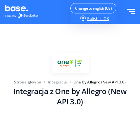
Wypróbuj za darmo
Zaloguj
Change to english (US)
Polish
is OK
Funkcje
Moduły systemu
Rozwiązania
Przegląd funkcji
Wielkość firmy
Integracje
Zamówienia
Strona główna
Integracje
One by Allegro (New API 3.0)
Dla startujących e-commerce
Integracja z One by Allegro (New
Cennik
Magazyn
Dla rozwijających się biznesów
API 3.0)
Produkty
Więcej
Dla dużych e-commerce
Księgowość
Edukacja
Branża
Polski
Najważniejsze funkcje