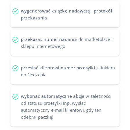
Case Study
Base Analytics
polski
wygenerować książkę nadawczą i protokół
przekazania
Kalkulator korzyści
Base Connect
português (BR)
Kontakt
Base Store
română
przekazać numer nadania
do marketplace i
sklepu internetowego
Odwiedź nas na:
Base Courier
中文
przesłać klientowi numer przesyłki
z linkiem
do śledzenia
wykonać automatyczne akcje
w zależności
od statusu przesyłki (np. wysłać
automatyczny e-mail klientowi, gdy ten
odebrał paczkę)