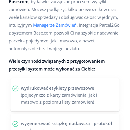
Base.com
, by łatwiej zarządzać procesem wysyłki
Pomoc
Dom i ogród
english (US)
zamówień. Możesz podłączyć kilku przewoźników oraz
Sprzedaż na marketplace
wiele kanałów sprzedaży i obsługiwać całość w jednym,
Akademia
Dziecko
english (GB)
intuicyjnym
Managerze Zamówień
. Integracja Parcel2Go
Automatyzacja procesów
Blog
Elektronika
english (IN)
z systemem Base.com pozwoli Ci na szybkie nadawanie
Zarządzanie wysyłką
paczek - pojedynczo, jak i masowo, a nawet
Motoryzacja
Usługi
čeština
automatycznie bez Twojego udziału.
Automatyzacja cen
Supermarket
deutsch
Wiele czynności związanych z przygotowaniem
Wdrożenia systemu
AI dla e-commerce
przesyłki system może wykonać za Ciebie:
Zdrowie i uroda
Ελληνικά
Konsultacje i szkolenia
Obsługa klienta
Moda
español (AR)
Audyt konta
wydrukować etykiety przewozowe
(pojedynczo z karty zamówienia, jak i
Ekosystem
español (MX)
Konfiguracja konta
masowo z poziomu listy zamówień)
Français
Super Merchant
Inne
wygenerować książkę nadawczą i protokół
Italiano
Responso