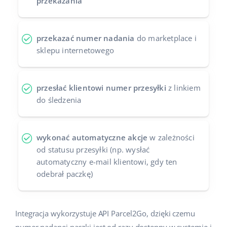
przekazania
Case Study
Base Analytics
polski
Kalkulator korzyści
przekazać numer nadania
do marketplace i
Base Connect
português (BR)
sklepu internetowego
Kontakt
Base Store
română
Odwiedź nas na:
Base Courier
中文
przesłać klientowi numer przesyłki
z linkiem
do śledzenia
wykonać automatyczne akcje
w zależności
od statusu przesyłki (np. wysłać
automatyczny e-mail klientowi, gdy ten
odebrał paczkę)
Integracja wykorzystuje API Parcel2Go, dzięki czemu