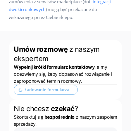
zamówienia z serwisów marketplace (dot.
integracji
Case Study
Base Analytics
dwukierunkowych
polski
) mogą być przekazane do
wskazanego przez Ciebie sklepu.
Kalkulator korzyści
Base Connect
português (BR)
Katalog Partnerów Base
Base Store
română
Kontakt
Base Courier
Umów rozmowę
z naszym
中文
ekspertem
Odwiedź nas na:
Wypełnij krótki formularz kontaktowy
, a my
odezwiemy się, żeby dopasować rozwiązanie i
zaproponować termin rozmowy.
Rozwiń formularz kontaktowy
Nie chcesz
czekać
?
Skontaktuj się
bezpośrednio
z naszym zespołem
sprzedaży.