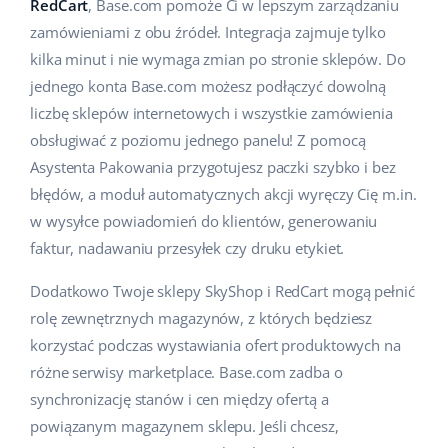
RedCart
, Base.com pomoże Ci w lepszym zarządzaniu
Pomoc
Dom i ogród
english (US)
zamówieniami z obu źródeł. Integracja zajmuje tylko
Sprzedaż na marketplace
kilka minut i nie wymaga zmian po stronie sklepów. Do
Akademia
Dziecko
english (GB)
jednego konta Base.com możesz podłączyć dowolną
Automatyzacja procesów
Blog
Elektronika
english (IN)
liczbę sklepów internetowych i wszystkie zamówienia
Zarządzanie wysyłką
obsługiwać z poziomu jednego panelu! Z pomocą
Motoryzacja
Usługi
čeština
Asystenta Pakowania przygotujesz paczki szybko i bez
Automatyzacja cen
błędów, a moduł automatycznych akcji wyręczy Cię m.in.
Supermarket
deutsch
Wdrożenia systemu
AI dla e-commerce
w wysyłce powiadomień do klientów, generowaniu
Zdrowie i uroda
faktur, nadawaniu przesyłek czy druku etykiet.
Ελληνικά
Konsultacje i szkolenia
Obsługa klienta
Moda
Dodatkowo Twoje sklepy SkyShop i RedCart mogą pełnić
español (AR)
Audyt konta
rolę zewnętrznych magazynów, z których będziesz
Ekosystem
español (MX)
korzystać podczas wystawiania ofert produktowych na
Konfiguracja konta
różne serwisy marketplace. Base.com zadba o
Français
Super Merchant
synchronizację stanów i cen między ofertą a
Inne
powiązanym magazynem sklepu. Jeśli chcesz,
Italiano
Responso