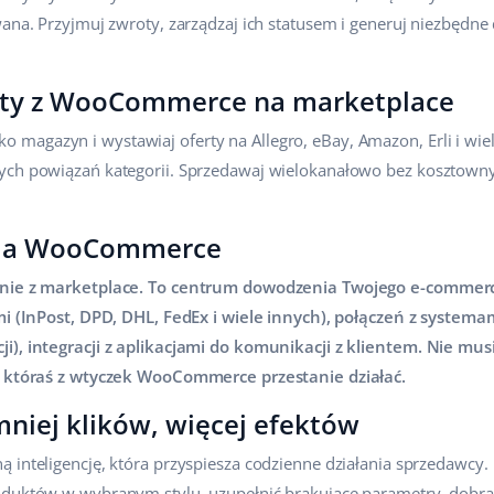
owana. Przyjmuj zwroty, zarządzaj ich statusem i generuj niezbęd
kty z WooCommerce na marketplace
agazyn i wystawiaj oferty na Allegro, eBay, Amazon, Erli i wiele
ych powiązań kategorii. Sprzedawaj wielokanałowo bez kosztown
 dla WooCommerce
zenie z marketplace. To centrum dowodzenia Twojego e-comme
imi (InPost, DPD, DHL, FedEx i wiele innych), połączeń z system
i), integracji z aplikacjami do komunikacji z klientem. Nie musi
że któraś z wtyczek WooCommerce przestanie działać.
niej klików, więcej efektów
ą inteligencję, która przyspiesza codzienne działania sprzedawcy
oduktów w wybranym stylu, uzupełnić brakujące parametry, dobra