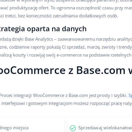
wać produktyzację ofert. To ogromna oszczędność czasu przy mas
ci treści, bez konieczności zatrudniania dodatkowych osób.
strategia oparta na danych
zedażą dzięki Base Analytics – zaawansowanemu narzędziu anali
e, codzienne raporty pokażą Ci sprzedaż, marżę, zwroty i trendy
alizuj koszty i rozwijaj swój e-commerce na podstawie rzetelnych 
ooCommerce z Base.com w
Proces integracji WooCommerce z Base.com jest prosty i szybki.
S
u interfejsowi i gotowym integracjom możesz rozpocząć pracę nat
ednego miejsca
Sprzedawaj wielokanało