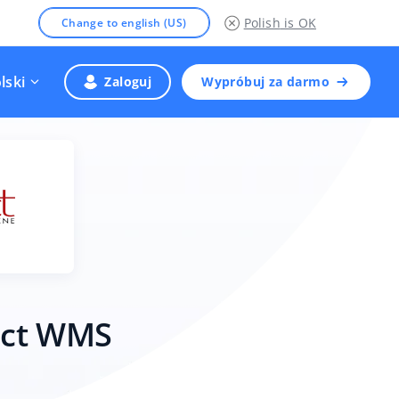
Polish
is OK
Change to english (US)
lski
Zaloguj
Wypróbuj za darmo
act WMS