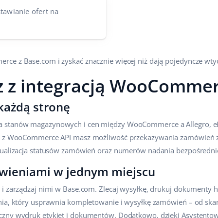
stawianie ofert na
ce z Base.com i zyskać znacznie więcej niż dają pojedyncze wty
z z integracją WooComme
każdą stronę
a stanów magazynowych i cen między WooCommerce a Allegro, e
iu z WooCommerce API masz możliwość przekazywania zamówień z
tualizacja statusów zamówień oraz numerów nadania bezpośrednio
wieniami w jednym miejscu
 i zarządzaj nimi w Base.com. Zlecaj wysyłkę, drukuj dokumenty h
nia, który usprawnia kompletowanie i wysyłkę zamówień – od sk
czny wydruk etykiet i dokumentów. Dodatkowo, dzięki Asystento