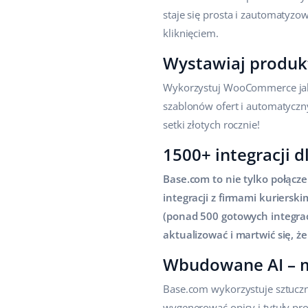
staje się prosta i zautomatyz
kliknięciem.
Wystawiaj produ
Wykorzystuj WooCommerce jako m
szablonów ofert i automatyczn
setki złotych rocznie!
1500+ integracji
Base.com to nie tylko połąc
integracji z firmami kuriersk
(ponad 500 gotowych integracj
aktualizować i martwić się, 
Wbudowane AI – m
Base.com wykorzystuje sztuczn
wygenerować opisy i tytuły pr