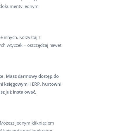
ne dokumenty jednym
 innych. Korzystaj z
ych wtyczek – oszczędzaj nawet
rce. Masz darmowy dostęp do
ami księgowymi i ERP, hurtowni
sz już instalować,
. Możesz jednym kliknięciem
ć kategorie pod konkretne