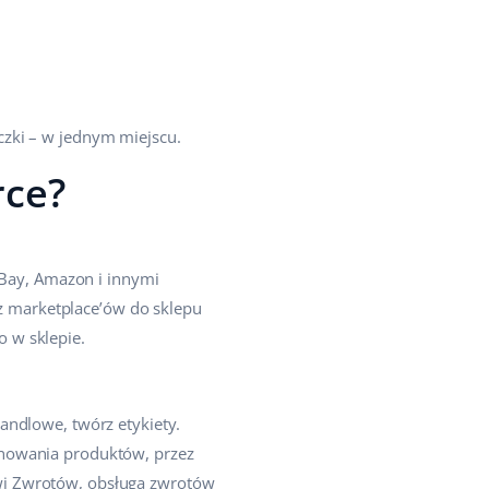
czki – w jednym miejscu.
rce?
Bay, Amazon i innymi
 marketplace’ów do sklepu
 w sklepie.
andlowe, twórz etykiety.
anowania produktów, przez
wi Zwrotów, obsługa zwrotów