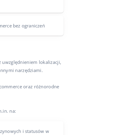
merce bez ograniczeń
uwzględnieniem lokalizacji,
 innymi narzędziami.
e-commerce oraz różnorodne
.in. na:
azynowych i statusów w