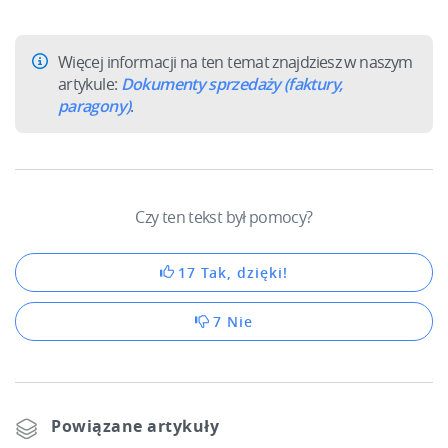
Kalkulator korzyści
Base Connect
Program Partnerski
Base Store
Więcej informacji na ten temat znajdziesz w naszym
artykule:
Dokumenty sprzedaży (faktury,
Katalog Partnerów Base
Base Courier
paragony)
.
Kontakt
Odwiedź nas na:
Czy ten tekst był pomocy?
17 Tak, dzięki!
7 Nie
Powiązane artykuły