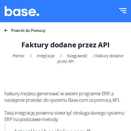
Wypróbuj za darmo
Zaloguj
Funkcje
Powrót do Pomocy
Moduły systemu
Faktury dodane przez API
Rozwiązania
Przegląd funkcji
Pomoc
/
Integracje
/
Księgowość
/
Faktury dodane
Wielkość firmy
przez API
Integracje
Zamówienia
Dla startujących e-commerce
Magazyn
Cennik
Dla rozwijających się biznesów
Faktury możesz generować w swoim programie ERP, a
Produkty
następnie przesłać do systemu Base.com za pomocą API.
Dla dużych e-commerce
Więcej
Księgowość
Branża
Taką integrację powinna stworzyć obsługa danego systemu
Edukacja
Najważniejsze funkcje
ERP na podstawie metody:
Polski
Dom i ogród