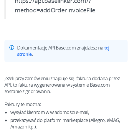
https://api.baselinker.com/?
Pomoc
Sprzedaż na marketplace
english (US)
method=addOrderInvoiceFile
Dziecko
Akademia
Automatyzacja procesów
english (GB)
Elektronika
Blog
Zarządzanie wysyłką
english (IN)
Motoryzacja
Usługi
Automatyzacja cen
Čeština
Dokumentację API Base.com znajdziesz na
tej
Supermarket
stronie
.
Wdrożenia systemu
AI dla e-commerce
deutsch
Zdrowie i uroda
Konsultacje i szkolenia
Obsługa klienta
polski
Moda
Jeżeli przy zamówieniu znajduje się faktura dodana przez
Ekosystem
Audyt konta
API, to faktura wygenerowana w systemie Base.com
português (BR)
zostanie zignorowania.
Konfiguracja konta
Super Merchant
română
Inne
Faktury te można:
Responso
wysyłać klientom w wiadomości e-mail,
中文
przekazywać do platform marketplace (Allegro, eMAG,
Case Study
Base Analytics
Amazon itp.).