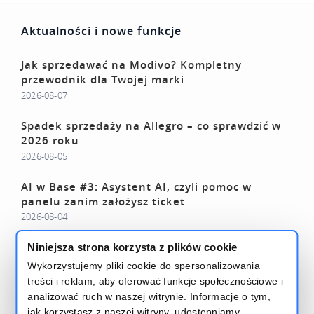
Aktualności i nowe funkcje
Jak sprzedawać na Modivo? Kompletny
przewodnik dla Twojej marki
2026-08-07
Spadek sprzedaży na Allegro – co sprawdzić w
2026 roku
2026-08-05
AI w Base #3: Asystent AI, czyli pomoc w
panelu zanim założysz ticket
2026-08-04
Wyniki firmy w Twojej kieszeni – cztery nowości
Niniejsza strona korzysta z plików cookie
w Base Analytics
Wykorzystujemy pliki cookie do spersonalizowania
2026-07-27
treści i reklam, aby oferować funkcje społecznościowe i
analizować ruch w naszej witrynie. Informacje o tym,
Czytaj więcej – Base Blog
jak korzystasz z naszej witryny, udostępniamy