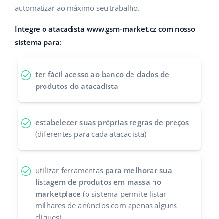
automatizar ao máximo seu trabalho.
Parceiros Base
polski
Integre o atacadista www.gsm-market.cz com nosso
Contato
português (BR)
sistema para:
română
ter fácil acesso ao banco de dados de
中文
produtos do atacadista
estabelecer suas próprias regras de preços
(diferentes para cada atacadista)
utilizar ferramentas
para melhorar sua
listagem de produtos em massa no
marketplace
(o sistema permite listar
milhares de anúncios com apenas alguns
cliques)