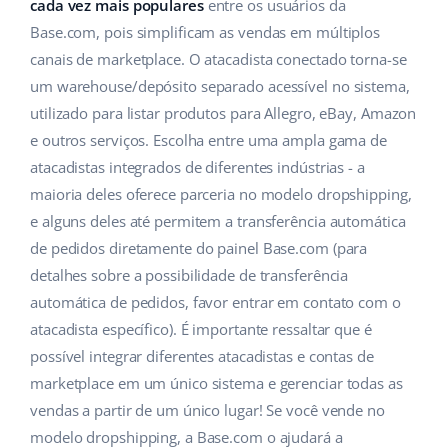
ERP
cada vez mais populares
entre os usuários da
Ajuda
Casa e jardim
english (US)
Base.com, pois simplificam as vendas em múltiplos
Base Analytics
canais de marketplace. O atacadista conectado torna-se
Academy
Produtos infantis
english (GB)
um warehouse/depósito separado acessível no sistema,
IA para ecommerce
Blog
Eletrônicos
english (IN)
utilizado para listar produtos para Allegro, eBay, Amazon
Base Connect
e outros serviços. Escolha entre uma ampla gama de
Peças automotivas
Serviços
čeština
atacadistas integrados de diferentes indústrias - a
Automação do fluxo de trabalho
maioria deles oferece parceria no modelo dropshipping,
Supermercado
deutsch
Auditoria de contas
Gestão de Envios
e alguns deles até permitem a transferência automática
Saúde e beleza
de pedidos diretamente do painel Base.com (para
Ελληνικά
detalhes sobre a possibilidade de transferência
Moda
Outros
español (AR)
automática de pedidos, favor entrar em contato com o
atacadista específico). É importante ressaltar que é
español (MX)
Casos de Sucesso
possível integrar diferentes atacadistas e contas de
marketplace em um único sistema e gerenciar todas as
Calculadora de benefícios
Français
vendas a partir de um único lugar! Se você vende no
Colaboração e parcerias
Italiano
modelo dropshipping, a Base.com o ajudará a