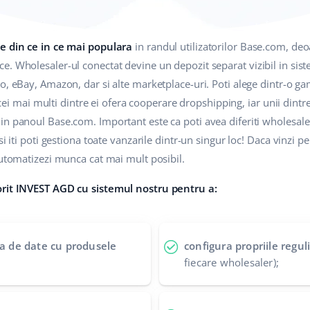
te din ce in ce mai populara
in randul utilizatorilor Base.com, deo
. Wholesaler-ul conectat devine un depozit separat vizibil in siste
o, eBay, Amazon, dar si alte marketplace-uri. Poti alege dintr-o g
 - cei mai multi dintre ei ofera cooperare dropshipping, iar unii dint
n panoul Base.com. Important este ca poti avea diferiti wholesale
si iti poti gestiona toate vanzarile dintr-un singur loc! Daca vinzi
automatizezi munca cat mai mult posibil.
orit INVEST AGD cu sistemul nostru pentru a:
aza de date cu produsele
configura propriile regul
fiecare wholesaler);