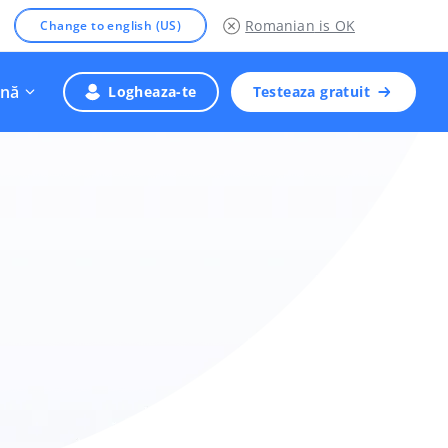
Romanian
is OK
Change to english (US)
nă
Logheaza-te
Testeaza gratuit