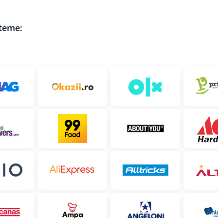
steme: