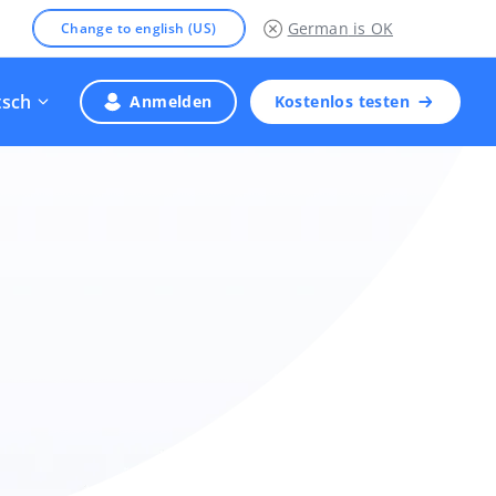
German
is OK
Change to english (US)
tsch
Anmelden
Kostenlos testen