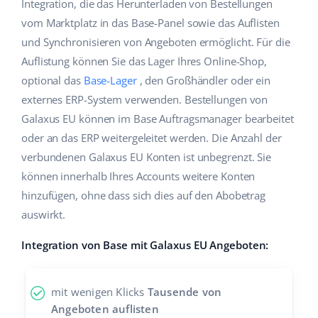
Integration, die das Herunterladen von Bestellungen
Hilfe
Haus & Garten
english (US)
vom Marktplatz in das Base-Panel sowie das Auflisten
Marktplatz-Manager
und Synchronisieren von Angeboten ermöglicht. Für die
Akademie
Produkte für Kinder
english (GB)
Auflistung können Sie das Lager Ihres Online-Shop,
Workflow-Automatisierung
Marketplace Ebook
Elektronik
english (IN)
optional das
Base-Lager
, den Großhändler oder ein
Versandmanagement
externes ERP-System verwenden. Bestellungen von
Blog
Autoteile
čeština
Galaxus EU können im Base Auftragsmanager bearbeitet
Preisautomatisierung
oder an das ERP weitergeleitet werden. Die Anzahl der
Supermarkt
Dienstleistungen
deutsch
KI für E-Commerce
verbundenen Galaxus EU Konten ist unbegrenzt. Sie
Health & Beauty
können innerhalb Ihres Accounts weitere Konten
Ελληνικά
Systemimplementierungen
hinzufügen, ohne dass sich dies auf den Abobetrag
Mode
Ecosystem
español (AR)
auswirkt.
Base.com Audit
español (MX)
Integration von Base mit Galaxus EU Angeboten:
Base Analytics
Andere
Français
Base Connect
mit wenigen Klicks
Tausende von
Vorteilsrechner
Italiano
Angeboten auflisten