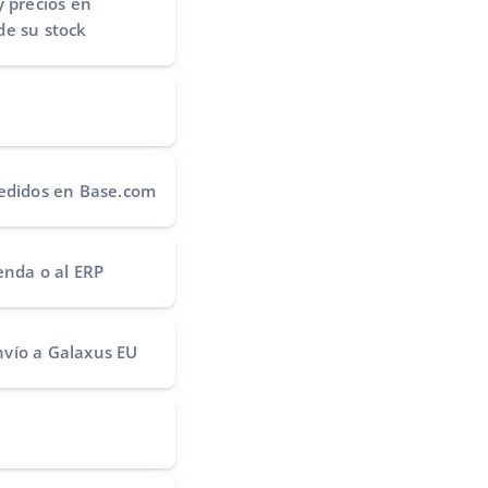
y precios
en
de su stock
edidos
en Base.com
ienda o al ERP
nvío
a Galaxus EU