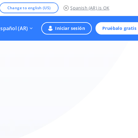
Spanish (AR)
is OK
Change to english (US)
Español (AR)
Iniciar sesión
Pruébalo gratis