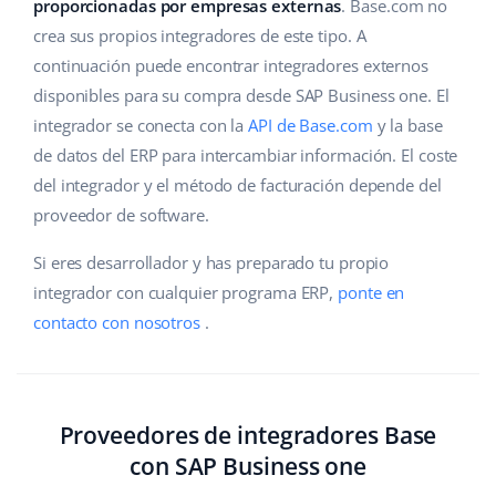
Base Analytics
proporcionadas por empresas externas
. Base.com no
Ayuda
Hogar y jardinería
english (US)
crea sus propios integradores de este tipo. A
IA para e-commerce
continuación puede encontrar integradores externos
Base Academy
Productos infantiles
english (GB)
disponibles para su compra desde SAP Business one. El
Base Connect
Blog
Electrónica
english (IN)
integrador se conecta con la
API de Base.com
y la base
Automatizaciones
de datos del ERP para intercambiar información. El coste
Piezas de automóviles
Servicios
čeština
del integrador y el método de facturación depende del
Gestión de envíos
proveedor de software.
Supermercado
deutsch
Implementación de sistemas
Si eres desarrollador y has preparado tu propio
Salud y belleza
Ελληνικά
Auditoría de cuentas
integrador con cualquier programa ERP,
ponte en
Moda
contacto con nosotros
.
español (AR)
Otros
español (MX)
Calculadora de beneficios
Français
Proveedores de integradores Base
con SAP Business one
Cooperación y socios
Italiano