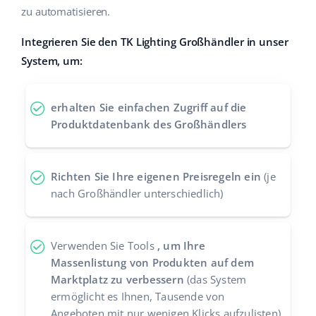
zu automatisieren.
Zusammenarbeit und Partner
polski
Integrieren Sie den TK Lighting Großhändler in unser
Kontakt
português (BR)
System, um:
română
erhalten Sie einfachen Zugriff auf die
中文
Produktdatenbank des Großhändlers
Richten Sie Ihre eigenen Preisregeln ein
(je
nach Großhändler unterschiedlich)
Verwenden Sie Tools
, um Ihre
Massenlistung von Produkten auf dem
Marktplatz zu verbessern
(das System
ermöglicht es Ihnen, Tausende von
Angeboten mit nur wenigen Klicks aufzulisten)