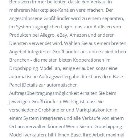
Benutzern immer beliebter, da sie den Verkauf in
Hilfe
Haus & Garten
english (US)
mehreren Marketplace-Kanälen vereinfachen. Der
Marktplatz-Manager
angeschlossene Großhändler wird zu einem separaten,
Akademie
Produkte für Kinder
english (GB)
im System zugänglichen Lager, das zum Auflisten von
Workflow-Automatisierung
Marketplace Ebook
Elektronik
english (IN)
Produkten bei Allegro, eBay, Amazon und anderen
Versandmanagement
Diensten verwendet wird. Wählen Sie aus einem breiten
Blog
Autoteile
čeština
Angebot integrierter Großhändler aus unterschiedlichen
Preisautomatisierung
Branchen - die meisten bieten Kooperationen im
Supermarkt
Dienstleistungen
deutsch
KI für E-Commerce
Dropshipping-Modell an, einige erlauben sogar eine
Health & Beauty
automatische Auftragsweitergabe direkt aus dem Base-
Ελληνικά
Systemimplementierungen
Panel (Details zur automatischen
Mode
Ecosystem
español (AR)
Auftragsübertragungsmöglichkeit erhalten Sie beim
Base.com Audit
jeweiligen Großhändler ). Wichtig ist, dass Sie
español (MX)
Base Analytics
verschiedene Großhändler und Marktplatzkonten in
Andere
einem System integrieren und alle Verkäufe von einem
Français
Base Connect
Ort aus verwalten können! Wenn Sie im Dropshipping-
Vorteilsrechner
Italiano
Modell verkaufen, hilft Ihnen Base, Ihre Arbeit maximal