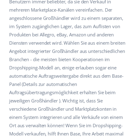
Benutzern immer beliebter, da sie den Verkauf in
Hilfe
Haus & Garten
english (US)
mehreren Marketplace-Kanälen vereinfachen. Der
Marktplatz-Manager
angeschlossene Großhändler wird zu einem separaten,
Akademie
Produkte für Kinder
english (GB)
im System zugänglichen Lager, das zum Auflisten von
Workflow-Automatisierung
Marketplace Ebook
Elektronik
english (IN)
Produkten bei Allegro, eBay, Amazon und anderen
Versandmanagement
Diensten verwendet wird. Wählen Sie aus einem breiten
Blog
Autoteile
čeština
Angebot integrierter Großhändler aus unterschiedlichen
Preisautomatisierung
Branchen - die meisten bieten Kooperationen im
Supermarkt
Dienstleistungen
deutsch
KI für E-Commerce
Dropshipping-Modell an, einige erlauben sogar eine
Health & Beauty
automatische Auftragsweitergabe direkt aus dem Base-
Ελληνικά
Systemimplementierungen
Panel (Details zur automatischen
Mode
Ecosystem
español (AR)
Auftragsübertragungsmöglichkeit erhalten Sie beim
Base.com Audit
jeweiligen Großhändler ). Wichtig ist, dass Sie
español (MX)
Base Analytics
verschiedene Großhändler und Marktplatzkonten in
Andere
einem System integrieren und alle Verkäufe von einem
Français
Base Connect
Ort aus verwalten können! Wenn Sie im Dropshipping-
Vorteilsrechner
Italiano
Modell verkaufen, hilft Ihnen Base, Ihre Arbeit maximal