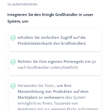
zu automatisieren.
Zusammenarbeit und Partner
polski
Integrieren Sie den Kringle Großhändler in unser
Kontakt
português (BR)
System, um:
română
erhalten Sie einfachen Zugriff auf die
中文
Produktdatenbank des Großhändlers
Richten Sie Ihre eigenen Preisregeln ein
(je
nach Großhändler unterschiedlich)
Verwenden Sie Tools
, um Ihre
Massenlistung von Produkten auf dem
Marktplatz zu verbessern
(das System
ermöglicht es Ihnen, Tausende von
Angeboten mit nur wenigen Klicks aufzulisten)