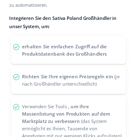
zu automatisieren.
Zusammenarbeit und Partner
polski
Integrieren Sie den Sativa Poland Großhändler in
Kontakt
português (BR)
unser System, um:
română
erhalten Sie einfachen Zugriff auf die
中文
Produktdatenbank des Großhändlers
Richten Sie Ihre eigenen Preisregeln ein
(je
nach Großhändler unterschiedlich)
Verwenden Sie Tools
, um Ihre
Massenlistung von Produkten auf dem
Marktplatz zu verbessern
(das System
ermöglicht es Ihnen, Tausende von
Angeboten mit nur wenigen Klicks aufzulisten)