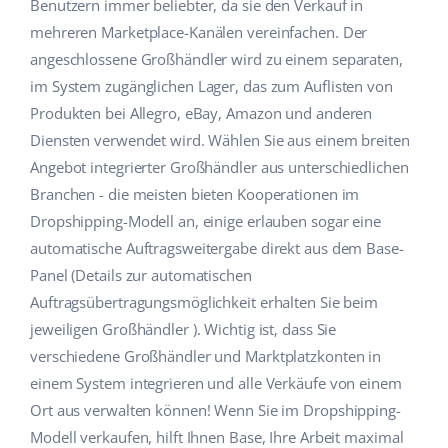
Benutzern immer beliebter, da sie den Verkauf in
Hilfe
Haus & Garten
english (US)
mehreren Marketplace-Kanälen vereinfachen. Der
Marktplatz-Manager
angeschlossene Großhändler wird zu einem separaten,
Akademie
Produkte für Kinder
english (GB)
im System zugänglichen Lager, das zum Auflisten von
Workflow-Automatisierung
Marketplace Ebook
Elektronik
english (IN)
Produkten bei Allegro, eBay, Amazon und anderen
Versandmanagement
Diensten verwendet wird. Wählen Sie aus einem breiten
Blog
Autoteile
čeština
Angebot integrierter Großhändler aus unterschiedlichen
Preisautomatisierung
Branchen - die meisten bieten Kooperationen im
Supermarkt
Dienstleistungen
deutsch
KI für E-Commerce
Dropshipping-Modell an, einige erlauben sogar eine
Health & Beauty
automatische Auftragsweitergabe direkt aus dem Base-
Ελληνικά
Systemimplementierungen
Panel (Details zur automatischen
Mode
Ecosystem
español (AR)
Auftragsübertragungsmöglichkeit erhalten Sie beim
Base.com Audit
jeweiligen Großhändler ). Wichtig ist, dass Sie
español (MX)
Base Analytics
verschiedene Großhändler und Marktplatzkonten in
Andere
einem System integrieren und alle Verkäufe von einem
Français
Base Connect
Ort aus verwalten können! Wenn Sie im Dropshipping-
Vorteilsrechner
Italiano
Modell verkaufen, hilft Ihnen Base, Ihre Arbeit maximal