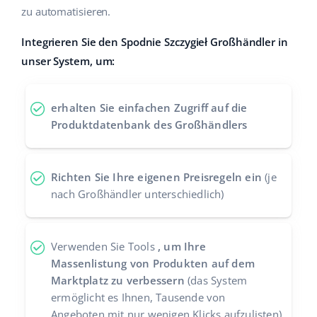
zu automatisieren.
Zusammenarbeit und Partner
polski
Integrieren Sie den Spodnie Szczygieł Großhändler in
Kontakt
português (BR)
unser System, um:
română
erhalten Sie einfachen Zugriff auf die
中文
Produktdatenbank des Großhändlers
Richten Sie Ihre eigenen Preisregeln ein
(je
nach Großhändler unterschiedlich)
Verwenden Sie Tools
, um Ihre
Massenlistung von Produkten auf dem
Marktplatz zu verbessern
(das System
ermöglicht es Ihnen, Tausende von
Angeboten mit nur wenigen Klicks aufzulisten)