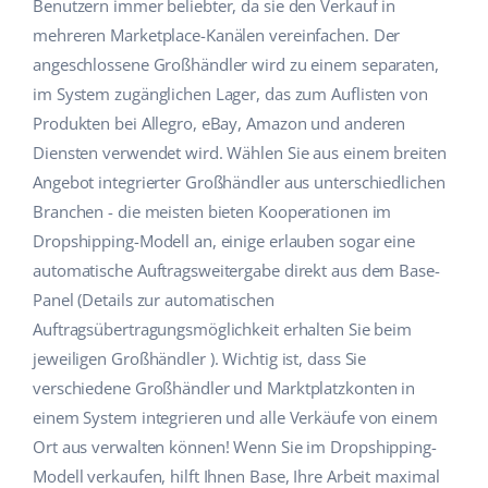
Benutzern immer beliebter, da sie den Verkauf in
Hilfe
Haus & Garten
english (US)
mehreren Marketplace-Kanälen vereinfachen. Der
Marktplatz-Manager
angeschlossene Großhändler wird zu einem separaten,
Akademie
Produkte für Kinder
english (GB)
im System zugänglichen Lager, das zum Auflisten von
Workflow-Automatisierung
Marketplace Ebook
Elektronik
english (IN)
Produkten bei Allegro, eBay, Amazon und anderen
Versandmanagement
Diensten verwendet wird. Wählen Sie aus einem breiten
Blog
Autoteile
čeština
Angebot integrierter Großhändler aus unterschiedlichen
Preisautomatisierung
Branchen - die meisten bieten Kooperationen im
Supermarkt
Dienstleistungen
deutsch
KI für E-Commerce
Dropshipping-Modell an, einige erlauben sogar eine
Health & Beauty
automatische Auftragsweitergabe direkt aus dem Base-
Ελληνικά
Systemimplementierungen
Panel (Details zur automatischen
Mode
Ecosystem
español (AR)
Auftragsübertragungsmöglichkeit erhalten Sie beim
Base.com Audit
jeweiligen Großhändler ). Wichtig ist, dass Sie
español (MX)
Base Analytics
verschiedene Großhändler und Marktplatzkonten in
Andere
einem System integrieren und alle Verkäufe von einem
Français
Base Connect
Ort aus verwalten können! Wenn Sie im Dropshipping-
Vorteilsrechner
Italiano
Modell verkaufen, hilft Ihnen Base, Ihre Arbeit maximal