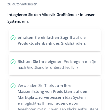
zu automatisieren.
Zusammenarbeit und Partner
polski
Integrieren Sie den Vildevik Großhändler in unser
Kontakt
português (BR)
System, um:
română
erhalten Sie einfachen Zugriff auf die
中文
Produktdatenbank des Großhändlers
Richten Sie Ihre eigenen Preisregeln ein
(je
nach Großhändler unterschiedlich)
Verwenden Sie Tools
, um Ihre
Massenlistung von Produkten auf dem
Marktplatz zu verbessern
(das System
ermöglicht es Ihnen, Tausende von
Angeboten mit nur wenigen Klicks aufzulisten)