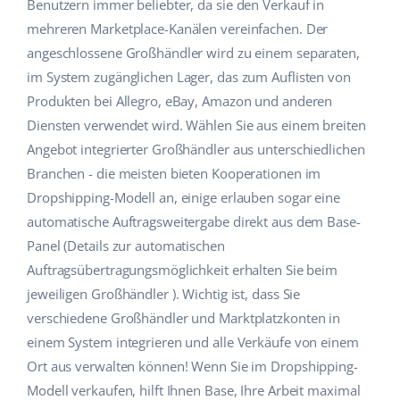
Benutzern immer beliebter, da sie den Verkauf in
Hilfe
Haus & Garten
english (US)
mehreren Marketplace-Kanälen vereinfachen. Der
Marktplatz-Manager
angeschlossene Großhändler wird zu einem separaten,
Akademie
Produkte für Kinder
english (GB)
im System zugänglichen Lager, das zum Auflisten von
Workflow-Automatisierung
Marketplace Ebook
Elektronik
english (IN)
Produkten bei Allegro, eBay, Amazon und anderen
Versandmanagement
Diensten verwendet wird. Wählen Sie aus einem breiten
Blog
Autoteile
čeština
Angebot integrierter Großhändler aus unterschiedlichen
Preisautomatisierung
Branchen - die meisten bieten Kooperationen im
Supermarkt
Dienstleistungen
deutsch
KI für E-Commerce
Dropshipping-Modell an, einige erlauben sogar eine
Health & Beauty
automatische Auftragsweitergabe direkt aus dem Base-
Ελληνικά
Systemimplementierungen
Panel (Details zur automatischen
Mode
Ecosystem
español (AR)
Auftragsübertragungsmöglichkeit erhalten Sie beim
Base.com Audit
jeweiligen Großhändler ). Wichtig ist, dass Sie
español (MX)
Base Analytics
verschiedene Großhändler und Marktplatzkonten in
Andere
einem System integrieren und alle Verkäufe von einem
Français
Base Connect
Ort aus verwalten können! Wenn Sie im Dropshipping-
Vorteilsrechner
Italiano
Modell verkaufen, hilft Ihnen Base, Ihre Arbeit maximal