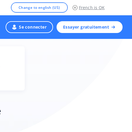
French
is OK
Change to english (US)
Se connecter
Essayer gratuitement
e