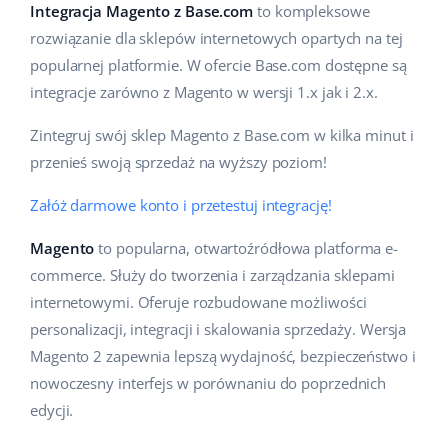
Integracja Magento z Base.com
to kompleksowe
Pomoc
Dom i ogród
english (US)
rozwiązanie dla sklepów internetowych opartych na tej
Sprzedaż na marketplace
Akademia
Dziecko
popularnej platformie. W ofercie Base.com dostępne są
english (GB)
Automatyzacja procesów
integracje zarówno z Magento w wersji 1.x jak i 2.x.
Blog
Elektronika
english (IN)
Zarządzanie wysyłką
Zintegruj swój sklep Magento z Base.com w kilka minut i
Motoryzacja
Usługi
čeština
przenieś swoją sprzedaż na wyższy poziom!
Automatyzacja cen
Supermarket
deutsch
Załóż darmowe konto i przetestuj integrację!
Wdrożenia systemu
AI dla e-commerce
Zdrowie i uroda
Magento
to popularna, otwartoźródłowa platforma e-
Ελληνικά
Konsultacje i szkolenia
Obsługa klienta
commerce. Służy do tworzenia i zarządzania sklepami
Moda
español (AR)
internetowymi. Oferuje rozbudowane możliwości
Audyt konta
personalizacji, integracji i skalowania sprzedaży. Wersja
Ekosystem
español (MX)
Konfiguracja konta
Magento 2 zapewnia lepszą wydajność, bezpieczeństwo i
nowoczesny interfejs w porównaniu do poprzednich
Français
Super Merchant
edycji.
Inne
Italiano
Responso