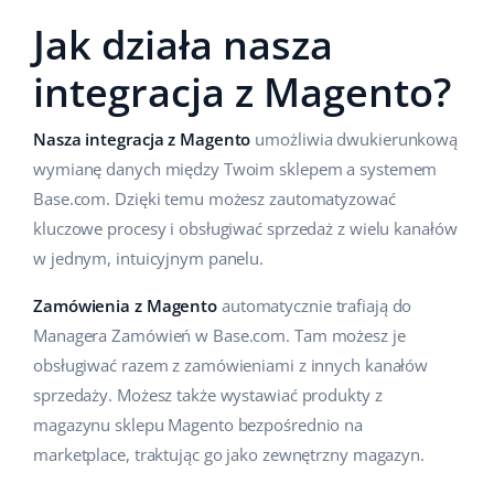
Jak działa nasza
Case Study
Base Analytics
polski
integracja z Magento?
Kalkulator korzyści
Base Connect
português (BR)
Kontakt
Base Store
română
Nasza integracja z Magento
umożliwia dwukierunkową
wymianę danych między Twoim sklepem a systemem
Odwiedź nas na:
Base Courier
中文
Base.com. Dzięki temu możesz zautomatyzować
kluczowe procesy i obsługiwać sprzedaż z wielu kanałów
w jednym, intuicyjnym panelu.
Zamówienia z Magento
automatycznie trafiają do
Managera Zamówień w Base.com. Tam możesz je
obsługiwać razem z zamówieniami z innych kanałów
sprzedaży. Możesz także wystawiać produkty z
magazynu sklepu Magento bezpośrednio na
marketplace, traktując go jako zewnętrzny magazyn.