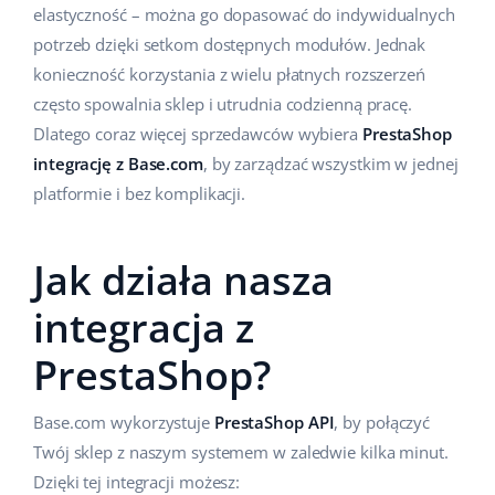
elastyczność – można go dopasować do indywidualnych
Case Study
Base Analytics
polski
potrzeb dzięki setkom dostępnych modułów. Jednak
konieczność korzystania z wielu płatnych rozszerzeń
Kalkulator korzyści
Base Connect
português (BR)
często spowalnia sklep i utrudnia codzienną pracę.
Kontakt
Base Store
Dlatego coraz więcej sprzedawców wybiera
PrestaShop
română
integrację z Base.com
, by zarządzać wszystkim w jednej
Odwiedź nas na:
Base Courier
中文
platformie i bez komplikacji.
Jak działa nasza
integracja z
PrestaShop?
Base.com wykorzystuje
PrestaShop API
, by połączyć
Twój sklep z naszym systemem w zaledwie kilka minut.
Dzięki tej integracji możesz: