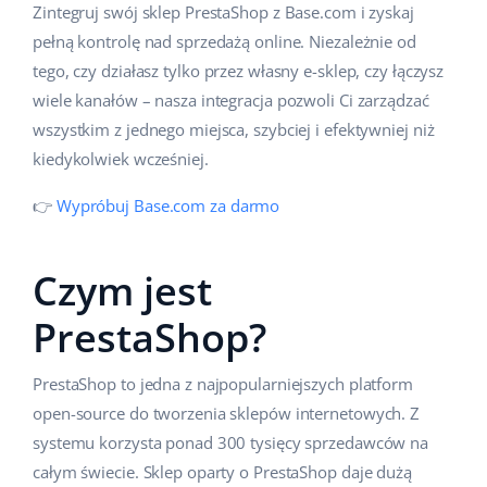
Zintegruj swój sklep PrestaShop z Base.com i zyskaj
Pomoc
Dom i ogród
english (US)
pełną kontrolę nad sprzedażą online. Niezależnie od
Sprzedaż na marketplace
Akademia
Dziecko
tego, czy działasz tylko przez własny e-sklep, czy łączysz
english (GB)
Automatyzacja procesów
wiele kanałów – nasza integracja pozwoli Ci zarządzać
Blog
Elektronika
english (IN)
wszystkim z jednego miejsca, szybciej i efektywniej niż
Zarządzanie wysyłką
kiedykolwiek wcześniej.
Motoryzacja
Usługi
čeština
Automatyzacja cen
👉
Wypróbuj Base.com za darmo
Supermarket
deutsch
Wdrożenia systemu
AI dla e-commerce
Zdrowie i uroda
Ελληνικά
Czym jest
Konsultacje i szkolenia
Obsługa klienta
Moda
PrestaShop?
español (AR)
Audyt konta
Ekosystem
español (MX)
Konfiguracja konta
PrestaShop to jedna z najpopularniejszych platform
open-source do tworzenia sklepów internetowych. Z
Français
Super Merchant
systemu korzysta ponad 300 tysięcy sprzedawców na
Inne
całym świecie. Sklep oparty o PrestaShop daje dużą
Italiano
Responso