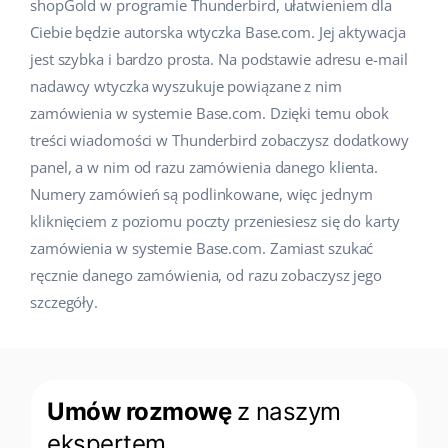
shopGold w programie Thunderbird, ułatwieniem dla
Pomoc
Dom i ogród
english (US)
Ciebie będzie autorska wtyczka Base.com. Jej aktywacja
Sprzedaż na marketplace
jest szybka i bardzo prosta. Na podstawie adresu e-mail
Akademia
Dziecko
english (GB)
nadawcy wtyczka wyszukuje powiązane z nim
Automatyzacja procesów
Blog
Elektronika
english (IN)
zamówienia w systemie Base.com. Dzięki temu obok
Zarządzanie wysyłką
treści wiadomości w Thunderbird zobaczysz dodatkowy
Motoryzacja
Usługi
čeština
panel, a w nim od razu zamówienia danego klienta.
Automatyzacja cen
Numery zamówień są podlinkowane, więc jednym
Supermarket
deutsch
Wdrożenia systemu
AI dla e-commerce
kliknięciem z poziomu poczty przeniesiesz się do karty
Zdrowie i uroda
zamówienia w systemie Base.com. Zamiast szukać
Ελληνικά
Konsultacje i szkolenia
Obsługa klienta
ręcznie danego zamówienia, od razu zobaczysz jego
Moda
español (AR)
szczegóły.
Audyt konta
Ekosystem
español (MX)
Konfiguracja konta
Français
Super Merchant
Umów rozmowę
z naszym
Inne
Italiano
Responso
ekspertem