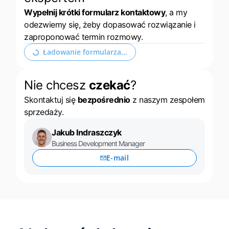
Wypełnij krótki formularz kontaktowy
, a my
Case Study
Base Analytics
polski
odezwiemy się, żeby dopasować rozwiązanie i
Kalkulator korzyści
zaproponować termin rozmowy.
Base Connect
português (BR)
Rozwiń formularz kontaktowy
Kontakt
Base Store
română
Nie chcesz
czekać
?
Odwiedź nas na:
Base Courier
中文
Skontaktuj się
bezpośrednio
z naszym zespołem
sprzedaży.
Jakub Indraszczyk
Business Development Manager
E-mail