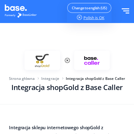
Wypróbuj za darmo
Zaloguj
Change to english (US)
Polish
is OK
Funkcje
Moduły systemu
Rozwiązania
Przegląd funkcji
Wielkość firmy
Integracje
Zamówienia
Strona główna
Integracje
Integracja shopGold z Base Caller
Dla startujących e-commerce
Integracja shopGold z Base Caller
Cennik
Magazyn
Dla rozwijających się biznesów
Produkty
Więcej
Dla dużych e-commerce
Księgowość
Edukacja
Branża
Polski
Integracja sklepu internetowego shopGold z
Najważniejsze funkcje