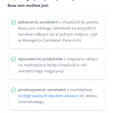
Base.com możliwe jest:
Case Study
Base Analytics
polski
Kalkulator korzyści
Base Connect
português (BR)
pobieranie zamówień
z shopGold do panelu
Base.com (obsługa zamówień ze wszystkich
Katalog Partnerów Base
Base Store
română
kanałów odbywa się w jednym miejscu, czyli
w Managerze Zamówień Base.com)
Kontakt
Base Courier
中文
Odwiedź nas na:
wystawianie produktów
z magazynu sklepu
na marketplace (sklep shopGold w roli
zewnętrznego magazynu)
przekazywanie zamówień
z marketplace
(
zintegrowanych dwukierunkowo
) do sklepu
internetowego