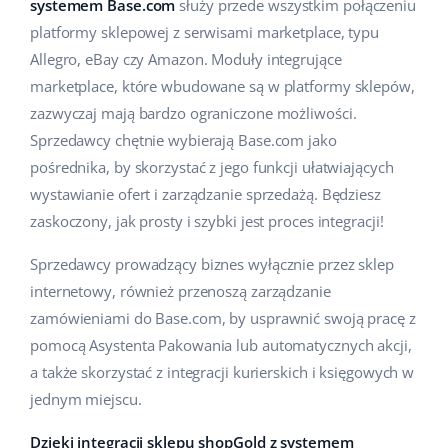
systemem Base.com
służy przede wszystkim połączeniu
Pomoc
Dom i ogród
english (US)
platformy sklepowej z serwisami marketplace, typu
Sprzedaż na marketplace
Allegro, eBay czy Amazon. Moduły integrujące
Akademia
Dziecko
english (GB)
marketplace, które wbudowane są w platformy sklepów,
Automatyzacja procesów
Blog
Elektronika
english (IN)
zazwyczaj mają bardzo ograniczone możliwości.
Zarządzanie wysyłką
Sprzedawcy chętnie wybierają Base.com jako
Motoryzacja
Usługi
čeština
pośrednika, by skorzystać z jego funkcji ułatwiających
Automatyzacja cen
wystawianie ofert i zarządzanie sprzedażą. Będziesz
Supermarket
deutsch
Wdrożenia systemu
AI dla e-commerce
zaskoczony, jak prosty i szybki jest proces integracji!
Zdrowie i uroda
Ελληνικά
Konsultacje i szkolenia
Obsługa klienta
Sprzedawcy prowadzący biznes wyłącznie przez sklep
Moda
internetowy, również przenoszą zarządzanie
español (AR)
Audyt konta
zamówieniami do Base.com, by usprawnić swoją pracę z
Ekosystem
español (MX)
pomocą Asystenta Pakowania lub automatycznych akcji,
Konfiguracja konta
a także skorzystać z integracji kurierskich i księgowych w
Français
Super Merchant
jednym miejscu.
Inne
Italiano
Responso
Dzięki integracji sklepu shopGold z systemem