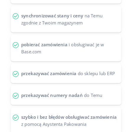
Case Study
Base Analytics
polski
synchronizować stany i ceny
na Temu
Kalkulator korzyści
Base Connect
zgodnie z Twoim magazynem
português (BR)
Kontakt
Base Store
română
pobierać zamówienia
i obsługiwać je w
Odwiedź nas na:
Base Courier
中文
Base.com
przekazywać zamówienia
do sklepu lub ERP
przekazywać numery nadań
do Temu
szybko i bez błędów obsługiwać zamówienia
z pomocą Asystenta Pakowania