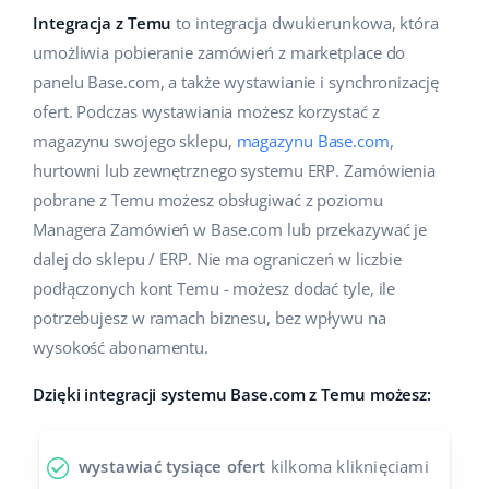
Pomoc
Dom i ogród
english (US)
Integracja z Temu
to integracja dwukierunkowa, która
Sprzedaż na marketplace
umożliwia pobieranie zamówień z marketplace do
Akademia
Dziecko
english (GB)
panelu Base.com, a także wystawianie i synchronizację
Automatyzacja procesów
ofert. Podczas wystawiania możesz korzystać z
Blog
Elektronika
english (IN)
magazynu swojego sklepu,
magazynu Base.com
,
Zarządzanie wysyłką
Motoryzacja
hurtowni lub zewnętrznego systemu ERP. Zamówienia
Usługi
čeština
Automatyzacja cen
pobrane z Temu możesz obsługiwać z poziomu
Supermarket
deutsch
Managera Zamówień w Base.com lub przekazywać je
Wdrożenia systemu
AI dla e-commerce
dalej do sklepu / ERP. Nie ma ograniczeń w liczbie
Zdrowie i uroda
Ελληνικά
Konsultacje i szkolenia
Obsługa klienta
podłączonych kont Temu - możesz dodać tyle, ile
Moda
potrzebujesz w ramach biznesu, bez wpływu na
español (AR)
Audyt konta
wysokość abonamentu.
Ekosystem
español (MX)
Konfiguracja konta
Dzięki integracji systemu Base.com z Temu możesz:
Français
Super Merchant
Inne
wystawiać tysiące ofert
kilkoma kliknięciami
Italiano
Responso