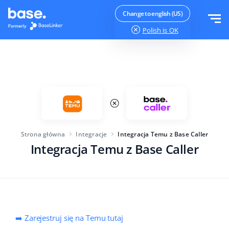
Wypróbuj za darmo
Zaloguj
Change to english (US)
Polish
is OK
Funkcje
Moduły systemu
Rozwiązania
Przegląd funkcji
Wielkość firmy
Integracje
Zamówienia
Strona główna
Integracje
Integracja Temu z Base Caller
Dla startujących e-commerce
Integracja Temu z Base Caller
Cennik
Magazyn
Dla rozwijających się biznesów
Produkty
Więcej
Dla dużych e-commerce
Księgowość
Edukacja
Branża
Polski
➡️ Zarejestruj się na Temu tutaj
Najważniejsze funkcje