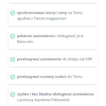
Case Study
Base Analytics
polski
synchronizować stany i ceny
na Temu
Kalkulator korzyści
Base Connect
zgodnie z Twoim magazynem
português (BR)
Kontakt
Base Store
română
pobierać zamówienia
i obsługiwać je w
Odwiedź nas na:
Base Courier
中文
Base.com
przekazywać zamówienia
do sklepu lub ERP
przekazywać numery nadań
do Temu
szybko i bez błędów obsługiwać zamówienia
z pomocą Asystenta Pakowania