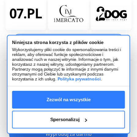
Przeglądaj katalog zintegrowanych hurtowni
Niniejsza strona korzysta z plików cookie
Wykorzystujemy pliki cookie do spersonalizowania treści i
reklam, aby oferować funkcje społecznościowe i
analizować ruch w naszej witrynie. Informacje o tym, jak
korzystasz z naszej witryny, udostępniamy partnerom.
Partnerzy mogą połączyć te informacje z innymi danymi
otrzymanymi od Ciebie lub uzyskanymi podczas
korzystania z ich usług.
Polityka prywatności
.
Testuj bezpłatnie przez 14 dni
wszystkie integracje i funkcje
Zezwól na wszystkie
systemu
Spersonalizuj
Wypróbuj za darmo