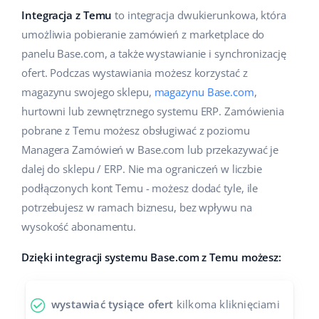
Pomoc
Dom i ogród
english (US)
Integracja z Temu
to integracja dwukierunkowa, która
Sprzedaż na marketplace
umożliwia pobieranie zamówień z marketplace do
Akademia
Dziecko
english (GB)
panelu Base.com, a także wystawianie i synchronizację
Automatyzacja procesów
ofert. Podczas wystawiania możesz korzystać z
Blog
Elektronika
english (IN)
magazynu swojego sklepu,
magazynu Base.com
,
Zarządzanie wysyłką
Motoryzacja
hurtowni lub zewnętrznego systemu ERP. Zamówienia
Usługi
čeština
Automatyzacja cen
pobrane z Temu możesz obsługiwać z poziomu
Supermarket
deutsch
Managera Zamówień w Base.com lub przekazywać je
Wdrożenia systemu
AI dla e-commerce
dalej do sklepu / ERP. Nie ma ograniczeń w liczbie
Zdrowie i uroda
Ελληνικά
Konsultacje i szkolenia
Obsługa klienta
podłączonych kont Temu - możesz dodać tyle, ile
Moda
potrzebujesz w ramach biznesu, bez wpływu na
español (AR)
Audyt konta
wysokość abonamentu.
Ekosystem
español (MX)
Konfiguracja konta
Dzięki integracji systemu Base.com z Temu możesz:
Français
Super Merchant
Inne
wystawiać tysiące ofert
kilkoma kliknięciami
Italiano
Responso